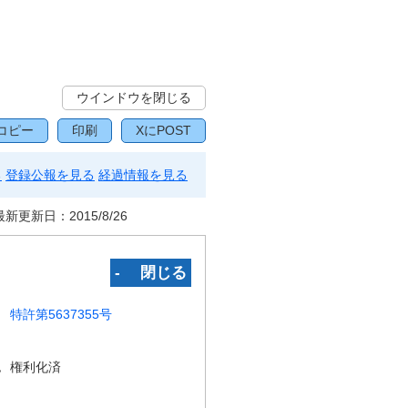
ウインドウを閉じる
コピー
印刷
XにPOST
る
登録公報を見る
経過情報を見る
最新更新日：
2015/8/26
‐ 閉じる
特許第5637355号
況
権利化済