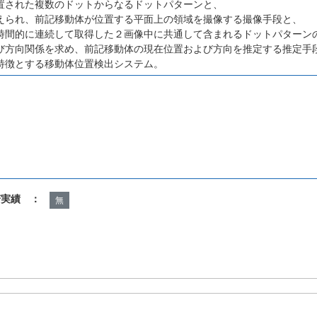
置された複数のドットからなるドットパターンと、
えられ、前記移動体が位置する平面上の領域を撮像する撮像手段と、
時間的に連続して取得した２画像中に共通して含まれるドットパターン
び方向関係を求め、前記移動体の現在位置および方向を推定する推定手
特徴とする移動体位置検出システム。
諾実績 ：
無