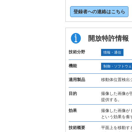
登録者への連絡はこちら
開放特許情報
技術分野
情報・通信
機能
制御・ソフトウェ
適用製品
移動体位置検出
目的
撮像した画像が
提供する。
効果
撮像した画像が
という効果を奏
技術概要
平面上を移動す