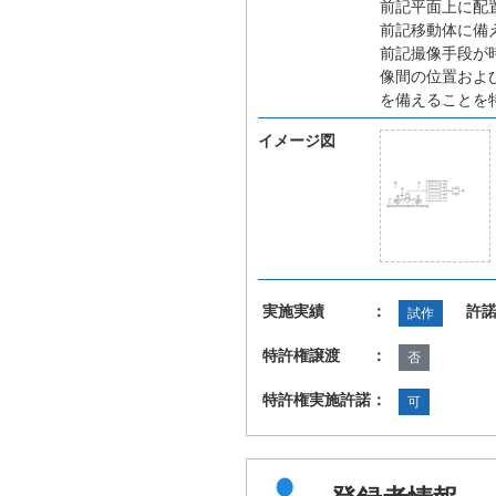
前記平面上に配
前記移動体に備
前記撮像手段が
像間の位置およ
を備えることを
イメージ図
実施実績 ：
許
試作
特許権譲渡 ：
否
特許権実施許諾：
可