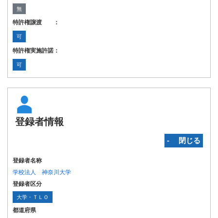
無
特許権譲渡 ：
可
特許権実施許諾：
可
登録者情報
‐ 閉じる
登録者名称
学校法人 神奈川大学
登録者区分
大学・ＴＬＯ
都道府県