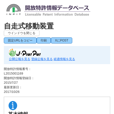
自走式移動装置
ウインドウを閉じる
固定URLをコピー
印刷
XにPOST
公開公報を見る
登録公報を見る
経過情報を見る
開放特許情報番号：
L2015001169
開放特許情報登録日：
2015/7/27
最新更新日：
2017/10/26