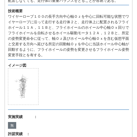
配置しなくても、走行体の重量バランスをとることが容易である。
技術概要
ワイヤーロープ１００の長手方向中心軸Ｏｚを中心に回転可能な状態でワ
イヤーロープに沿って走行する走行体２と、走行体上に配置されるフライ
ホイール１１Ａ，１１Ｂと、フライホイールのホイール中心軸Ｏｘ回りで
フライホイールを自転させるホイール駆動モータ１２Ａ，１２Ｂと、所定
の姿勢変更命令に従って、軸Ｏｚ及びホイール中心軸Ｏｘを含む仮想平面
と交差する方向へ延びる所定の回動軸Ｏｙを中心に当該ホイール中心軸が
回動するように、フライホイールの姿勢を変更させるフライホイール姿勢
変更手段とを有する。
イメージ図
実施実績 ：
無
許諾実績 ：