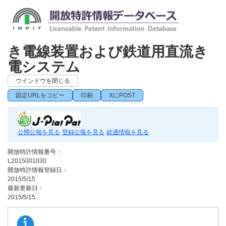
き電線装置および鉄道用直流き
電システム
ウインドウを閉じる
固定URLをコピー
印刷
XにPOST
公開公報を見る
登録公報を見る
経過情報を見る
開放特許情報番号：
L2015001030
開放特許情報登録日：
2015/5/15
最新更新日：
2015/5/15