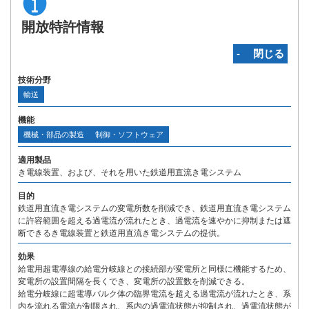
開放特許情報
‐ 閉じる
技術分野
輸送
機能
機械・部品の製造
制御・ソフトウェア
適用製品
き電線装置、および、それを用いた鉄道用直流き電システム
目的
鉄道用直流き電システムの変電所数を削減でき、鉄道用直流き電システム
に許容範囲を超える過電流が流れたとき、過電流を速やかに抑制または遮
断できるき電線装置と鉄道用直流き電システムの提供。
効果
給電用超電導線の給電分岐線との接続部が変電所と同様に機能するため、
変電所の設置間隔を長くでき、変電所の設置数を削減できる。
給電分岐線に超電導バルク体の臨界電流を超える過電流が流れたとき、系
内を流れる電流が制限され、系内の過電流状態が抑制され、過電流状態が