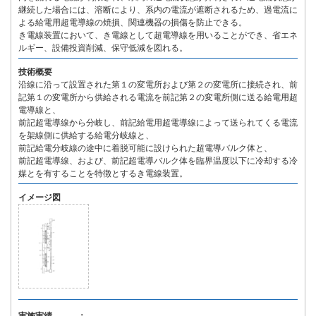
継続した場合には、溶断により、系内の電流が遮断されるため、過電流に
よる給電用超電導線の焼損、関連機器の損傷を防止できる。
き電線装置において、き電線として超電導線を用いることができ、省エネ
ルギー、設備投資削減、保守低減を図れる。
技術概要
沿線に沿って設置された第１の変電所および第２の変電所に接続され、前
記第１の変電所から供給される電流を前記第２の変電所側に送る給電用超
電導線と、
前記超電導線から分岐し、前記給電用超電導線によって送られてくる電流
を架線側に供給する給電分岐線と、
前記給電分岐線の途中に着脱可能に設けられた超電導バルク体と、
前記超電導線、および、前記超電導バルク体を臨界温度以下に冷却する冷
媒とを有することを特徴とするき電線装置。
イメージ図