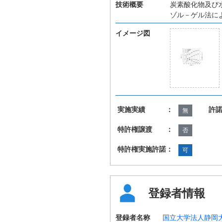
技術概要
炭素酸化物及び
ゾル－ゲル法に
イメージ図
実施実績 ：
許
無
特許権譲渡 ：
否
特許権実施許諾：
可
登録者情報
登録者名称
国立大学法人静岡