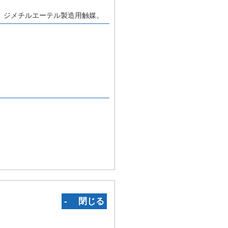
、ジメチルエーテル製造用触媒。
‐ 閉じる