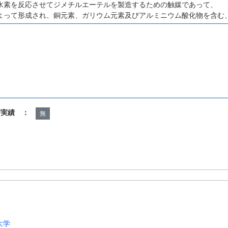
水素を反応させてジメチルエーテルを製造するための触媒であって、
よって形成され、銅元素、ガリウム元素及びアルミニウム酸化物を含む
諾実績 ：
無
大学