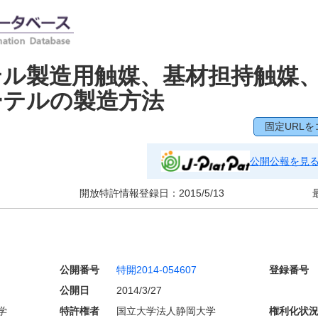
テル製造用触媒、基材担持触媒
ーテルの製造方法
固定URLを
公開公報を見
開放特許情報登録日：
2015/5/13
公開番号
特開2014-054607
登録番号
公開日
2014/3/27
学
特許権者
国立大学法人静岡大学
権利化状