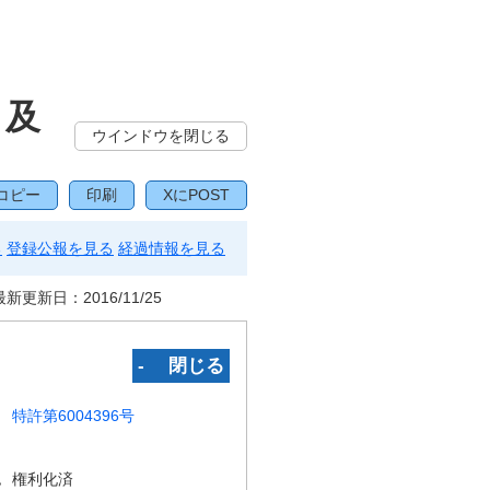
、及
ウインドウを閉じる
コピー
印刷
XにPOST
る
登録公報を見る
経過情報を見る
最新更新日：
2016/11/25
‐ 閉じる
特許第6004396号
況
権利化済