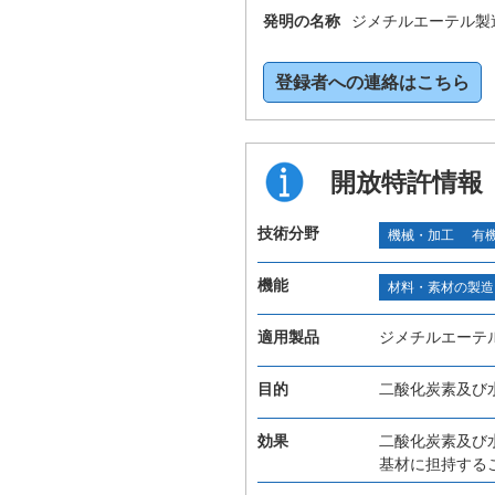
発明の名称
ジメチルエーテル製
登録者への連絡はこちら
開放特許情報
技術分野
機械・加工
有
機能
材料・素材の製造
適用製品
ジメチルエーテ
目的
二酸化炭素及び
効果
二酸化炭素及び
基材に担持する