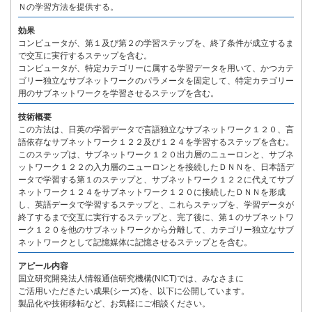
Ｎの学習方法を提供する。
効果
コンピュータが、第１及び第２の学習ステップを、終了条件が成立するま
で交互に実行するステップを含む。
コンピュータが、特定カテゴリーに属する学習データを用いて、かつカテ
ゴリー独立なサブネットワークのパラメータを固定して、特定カテゴリー
用のサブネットワークを学習させるステップを含む。
技術概要
この方法は、日英の学習データで言語独立なサブネットワーク１２０、言
語依存なサブネットワーク１２２及び１２４を学習するステップを含む。
このステップは、サブネットワーク１２０出力層のニューロンと、サブネ
ットワーク１２２の入力層のニューロンとを接続したＤＮＮを、日本語デ
ータで学習する第１のステップと、サブネットワーク１２２に代えてサブ
ネットワーク１２４をサブネットワーク１２０に接続したＤＮＮを形成
し、英語データで学習するステップと、これらステップを、学習データが
終了するまで交互に実行するステップと、完了後に、第１のサブネットワ
ーク１２０を他のサブネットワークから分離して、カテゴリー独立なサブ
ネットワークとして記憶媒体に記憶させるステップとを含む。
アピール内容
国立研究開発法人情報通信研究機構(NICT)では、みなさまに
ご活用いただきたい成果(シーズ)を、以下に公開しています。
製品化や技術移転など、お気軽にご相談ください。