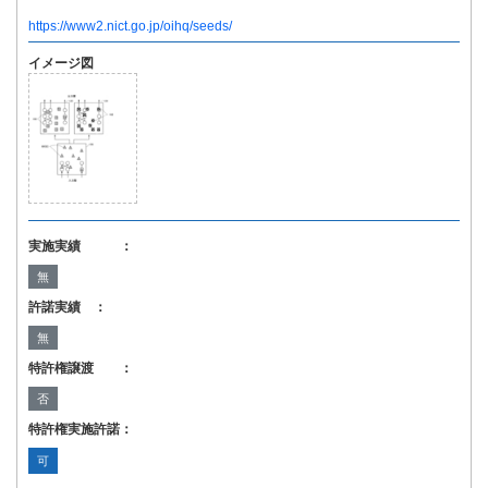
https://www2.nict.go.jp/oihq/seeds/
イメージ図
実施実績 ：
無
許諾実績 ：
無
特許権譲渡 ：
否
特許権実施許諾：
可