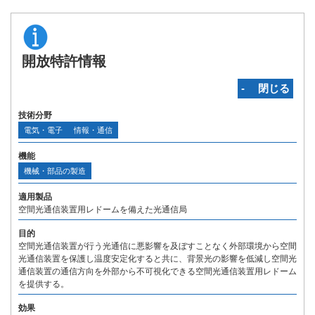
開放特許情報
‐ 閉じる
技術分野
電気・電子
情報・通信
機能
機械・部品の製造
適用製品
空間光通信装置用レドームを備えた光通信局
目的
空間光通信装置が行う光通信に悪影響を及ぼすことなく外部環境から空間
光通信装置を保護し温度安定化すると共に、背景光の影響を低減し空間光
通信装置の通信方向を外部から不可視化できる空間光通信装置用レドーム
を提供する。
効果