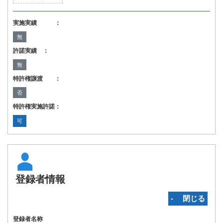
実施実績 ：
無
許諾実績 ：
無
特許権譲渡 ：
否
特許権実施許諾：
可
登録者情報
‐ 閉じる
登録者名称