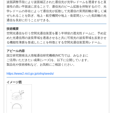
波面調整手段により波面補正された通信光が光学レドームを透過すると直
進性の高い平面波に戻ることで、通信光のビーム拡散を抑制するので、光
学レドームの存在によって通信光が拡散して光通信の実用距離が著しく減
ぜられることを防ぎ、地上－航空機間や地上－衛星間といった長距離の光
通信を良好に行うことができる。
技術概要
空間光通信を行う空間光通信装置を覆う半球状の透光性ドームに、予め定
めた光通信用の波長帯域を透過させると共に可視光の波長帯域を反射させ
る機能性薄膜を形成したことを特徴とする空間光通信装置用レドーム。
アピール内容
国立研究開発法人情報通信研究機構(NICT)では、みなさまに
ご活用いただきたい成果(シーズ)を、以下に公開しています。
製品化や技術移転など、お気軽にご相談ください。
https://www2.nict.go.jp/oihq/seeds/
イメージ図