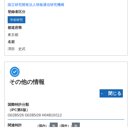
国立研究開発法人情報通信研究機構
登録者区分
学術研究
都道府県
東京都
名前
澤田 史武
その他の情報
‐ 閉じる
国際特許分類
（IPC第8版）
G02B5/26 G02B5/28 H04B10/112
関連特許
（国内）:
無
（国外）:
無