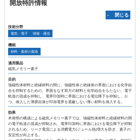
開放特許情報
‐ 閉じる
技術分野
電気・電子
情報・通信
機能
材料・素材の製造
適用製品
磁気メモリー素子
目的
強磁性体材料と絶縁材料の間に、強磁性体と絶縁体の界面における化学結
合を抑制するための、界面をなす双方の材料と化学結合をもたない、電子
軌道の混成を抑制し、電界印加時に界面における電位降下を抑制し、か
つ、挿入した薄膜自身が印加電界を遮蔽しない薄い材料を挿入する。
効果
本発明の構成による磁気メモリー素子では、強磁性体材料と絶縁材料の間
の電子軌道の混成が抑制され、電界印加時に界面における電位降下が抑制
されるため、リーク電流による消費電力(ジュール熱)増大を防ぎ、素子の
安定性が向上する。