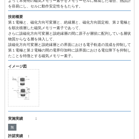
よって本発明の磁気メモリー素子をメモリーセルに構成した場合、熱設計
を容易にし、セルに動作安定性をもたらす。
技術概要
第１電極と、磁化方向可変層と、絶縁層と、磁化方向固定相、第２電極と
を順次積層した磁気メモリー素子であって、
さらに該磁化方向可変層と該絶縁層の間に原子が層状に配列している層状
物質からなる層を挿入して、
該磁化方向可変層と該絶縁層との界面における電子軌道の混成を抑制して
第１電極と第２電極の間の電界印加時に該界面における電位降下を抑制し
たことを特徴とする磁気メモリー素子。
イメージ図
実施実績 ：
無
許諾実績 ：