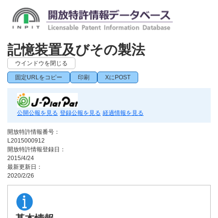
記憶装置及びその製法
ウインドウを閉じる
固定URLをコピー
印刷
XにPOST
公開公報を見る
登録公報を見る
経過情報を見る
開放特許情報番号：
L2015000912
開放特許情報登録日：
2015/4/24
最新更新日：
2020/2/26