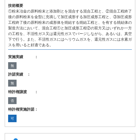
技術概要
①粉末冶金の原料粉末と添加剤とを混合する混合工程と、②混合工程終了
後の原料粉末を金型に充填して加圧成形する加圧成形工程と、③加圧成形
工程終了後の原料粉末の成形体を焼結する焼結工程と、を有する焼結体の
製造方法において、混合工程①と加圧成形工程②の双方又はいずれか一方
の工程を、不活性ガス又は還元性ガスでパージしながら、あるいは、真空
下で行う。また、不活性ガスにはヘリウムガスを、還元性ガスには水素ガ
スを用いると好適である。
実施実績 ：
無
許諾実績 ：
無
特許権譲渡 ：
否
特許権実施許諾：
可