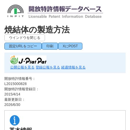
焼結体の製造方法
ウインドウを閉じる
固定URLをコピー
印刷
XにPOST
公開公報を見る
登録公報を見る
経過情報を見る
開放特許情報番号：
L2015000828
開放特許情報登録日：
2015/4/14
最新更新日：
2026/6/30