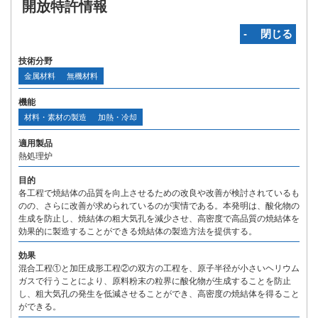
開放特許情報
‐ 閉じる
技術分野
金属材料
無機材料
機能
材料・素材の製造
加熱・冷却
適用製品
熱処理炉
目的
各工程で焼結体の品質を向上させるための改良や改善が検討されているも
のの、さらに改善が求められているのが実情である。本発明は、酸化物の
生成を防止し、焼結体の粗大気孔を減少させ、高密度で高品質の焼結体を
効果的に製造することができる焼結体の製造方法を提供する。
効果
混合工程①と加圧成形工程②の双方の工程を、原子半径が小さいヘリウム
ガスで行うことにより、原料粉末の粒界に酸化物が生成することを防止
し、粗大気孔の発生を低減させることができ、高密度の焼結体を得ること
ができる。