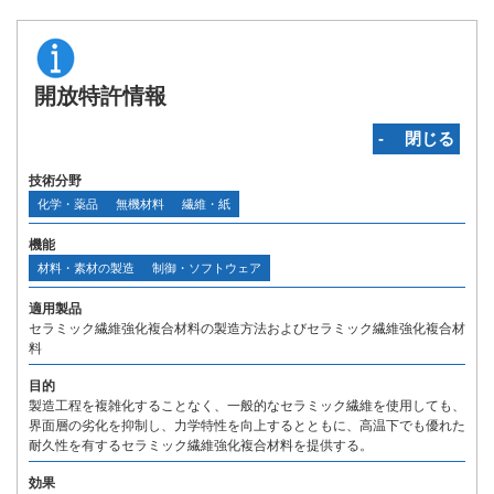
開放特許情報
‐ 閉じる
技術分野
化学・薬品
無機材料
繊維・紙
機能
材料・素材の製造
制御・ソフトウェア
適用製品
セラミック繊維強化複合材料の製造方法およびセラミック繊維強化複合材
料
目的
製造工程を複雑化することなく、一般的なセラミック繊維を使用しても、
界面層の劣化を抑制し、力学特性を向上するとともに、高温下でも優れた
耐久性を有するセラミック繊維強化複合材料を提供する。
効果