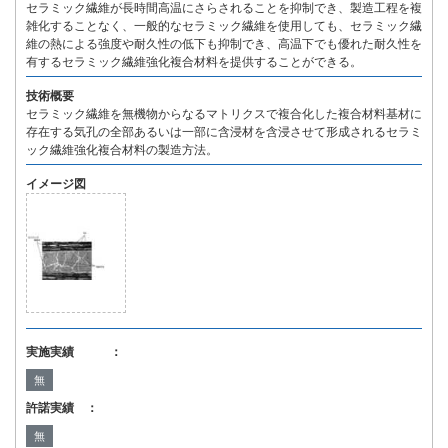
セラミック繊維が長時間高温にさらされることを抑制でき、製造工程を複
雑化することなく、一般的なセラミック繊維を使用しても、セラミック繊
維の熱による強度や耐久性の低下も抑制でき、高温下でも優れた耐久性を
有するセラミック繊維強化複合材料を提供することができる。
技術概要
セラミック繊維を無機物からなるマトリクスで複合化した複合材料基材に
存在する気孔の全部あるいは一部に含浸材を含浸させて形成されるセラミ
ック繊維強化複合材料の製造方法。
イメージ図
実施実績 ：
無
許諾実績 ：
無