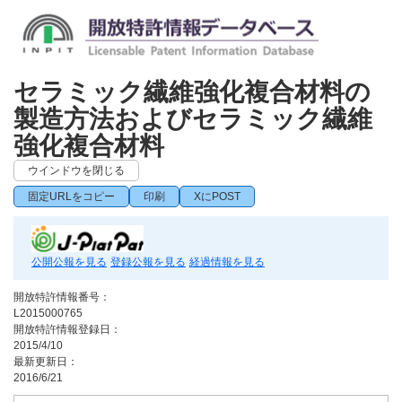
セラミック繊維強化複合材料の
製造方法およびセラミック繊維
強化複合材料
ウインドウを閉じる
固定URLをコピー
印刷
XにPOST
公開公報を見る
登録公報を見る
経過情報を見る
開放特許情報番号：
L2015000765
開放特許情報登録日：
2015/4/10
最新更新日：
2016/6/21