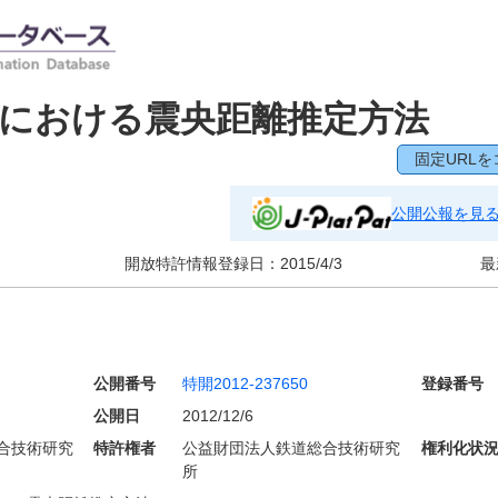
における震央距離推定方法
固定URLを
公開公報を見
開放特許情報登録日：
2015/4/3
最
公開番号
特開2012-237650
登録番号
公開日
2012/12/6
合技術研究
特許権者
公益財団法人鉄道総合技術研究
権利化状
所