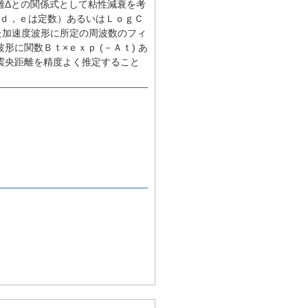
離Δとの関係式として粘性減衰を考
，ｄ，ｅは定数）あるいはＬｏｇＣ
れた加速度波形に所定の周波数のフィ
に関数Ｂｔ×ｅｘｐ (－Ａｔ) あ
震央距離を精度よく推定すること