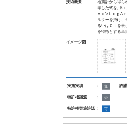
技術概要
地震計から得ら
慮した式を用い
＝ｃ′×ＬｏｇΔ
ルターを掛け、
るいはＣｔを最
を特徴とする単
イメージ図
実施実績 ：
許
無
特許権譲渡 ：
否
特許権実施許諾：
可