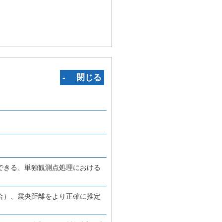
‐ 閉じる
できる、単独観測点処理における
合）、震央距離をより正確に推定