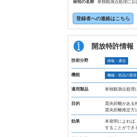
発明の名称
単独観測点処理にお
登録者への連絡はこちら
開放特許情報
技術分野
情報・通信
機能
機械・部品の製造
適用製品
単独観測点処理
目的
震央距離がある
震央距離推定方
効果
本発明によれば
することができ