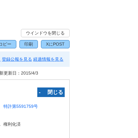
ウインドウを閉じる
コピー
印刷
XにPOST
る
登録公報を見る
経過情報を見る
新更新日：
2015/4/3
‐ 閉じる
特許第5591759号
況
権利化済