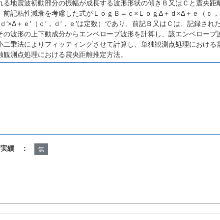
れる地震波初動部分の振幅が成長する波形形状の傾きＢ又はＣと震央距
、前記粘性減衰を考慮した式がＬｏｇＢ＝ｃ×ＬｏｇΔ＋ｄ×Δ＋ｅ（ｃ
＋ｄ′×Δ＋ｅ′（ｃ′，ｄ′，ｅ′は定数）であり、前記Ｂ又はＣは、記録さ
その波形の上下動成分からエンベロープ波形を計算し、該エンベロープ波形
小二乗法によりフィッティングさせて計算し、単独観測点処理における
独観測点処理における震央距離推定方法。
諾実績 ：
無