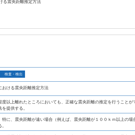
ける震央距離推定方法
検査・検出
における震央距離推定方法
程度以上離れたところにおいても、正確な震央距離の推定を行うことが
法を提供する。
、特に、震央距離が遠い場合（例えば、震央距離が１００ｋｍ以上の場
る。