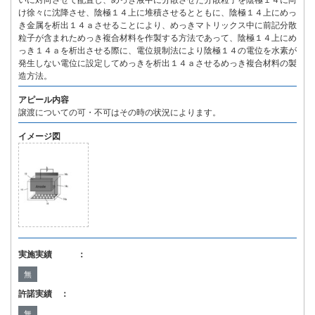
いに対向させて配置し、めっき液中に分散させた分散粒子を陰極１４に向
け徐々に沈降させ、陰極１４上に堆積させるとともに、陰極１４上にめっ
き金属を析出１４ａさせることにより、めっきマトリックス中に前記分散
粒子が含まれためっき複合材料を作製する方法であって、陰極１４上にめ
っき１４ａを析出させる際に、電位規制法により陰極１４の電位を水素が
発生しない電位に設定してめっきを析出１４ａさせるめっき複合材料の製
造方法。
アピール内容
譲渡についての可・不可はその時の状況によります。
イメージ図
実施実績 ：
無
許諾実績 ：
無