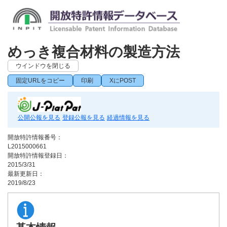
めっき複合材料の製造方法
ウインドウを閉じる
固定URLをコピー
印刷
XにPOST
公開公報を見る
登録公報を見る
経過情報を見る
開放特許情報番号：
L2015000661
開放特許情報登録日：
2015/3/31
最新更新日：
2019/8/23