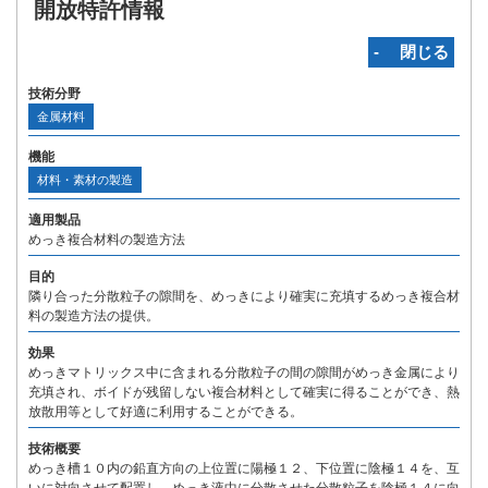
開放特許情報
‐ 閉じる
技術分野
金属材料
機能
材料・素材の製造
適用製品
めっき複合材料の製造方法
目的
隣り合った分散粒子の隙間を、めっきにより確実に充填するめっき複合材
料の製造方法の提供。
効果
めっきマトリックス中に含まれる分散粒子の間の隙間がめっき金属により
充填され、ボイドが残留しない複合材料として確実に得ることができ、熱
放散用等として好適に利用することができる。
技術概要
めっき槽１０内の鉛直方向の上位置に陽極１２、下位置に陰極１４を、互