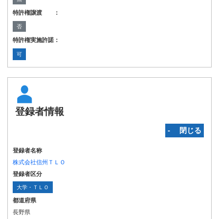
特許権譲渡 ：
否
特許権実施許諾：
可
登録者情報
‐ 閉じる
登録者名称
株式会社信州ＴＬＯ
登録者区分
大学・ＴＬＯ
都道府県
長野県