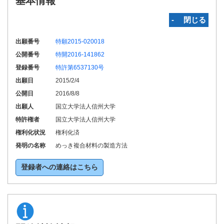
基本情報
‐ 閉じる
出願番号
特願2015-020018
公開番号
特開2016-141862
登録番号
特許第6537130号
出願日
2015/2/4
公開日
2016/8/8
出願人
国立大学法人信州大学
特許権者
国立大学法人信州大学
権利化状況
権利化済
発明の名称
めっき複合材料の製造方法
登録者への連絡はこちら