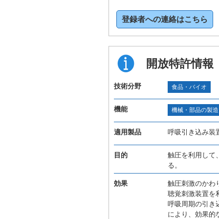
登録者への連絡はこちら
開放特許情報
技術分野
食品・バイオ
機能
機械・部品の製造
適用製品
呼吸引き込み装
目的
触圧を利用して
る。
効果
触圧刺激のかわ
聴覚刺激装置を
呼吸周期の引き
により、効果的