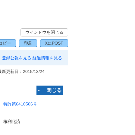
ウインドウを閉じる
コピー
印刷
XにPOST
る
登録公報を見る
経過情報を見る
最新更新日：
2018/12/24
‐ 閉じる
特許第6410506号
況
権利化済