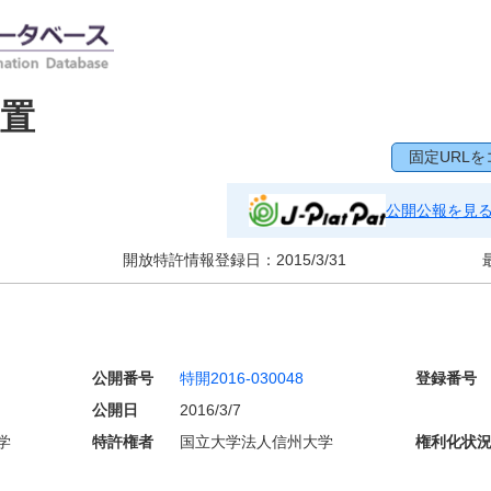
置
固定URLを
公開公報を見
開放特許情報登録日：
2015/3/31
公開番号
特開2016-030048
登録番号
公開日
2016/3/7
学
特許権者
国立大学法人信州大学
権利化状