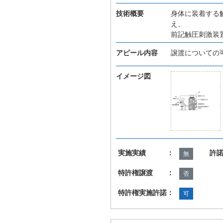
技術概要
身体に装着する
え、
前記触圧刺激装
アピール内容
譲渡についての
イメージ図
実施実績 ：
許
無
特許権譲渡 ：
否
特許権実施許諾：
可