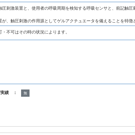
触圧刺激装置と、使用者の呼吸周期を検知する呼吸センサと、前記触圧
置が、触圧刺激の作用源としてゲルアクチュエータを備えることを特徴
可・不可はその時の状況によります。
諾実績 ：
無