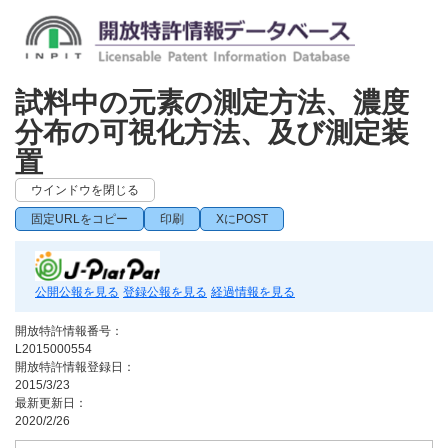
試料中の元素の測定方法、濃度
分布の可視化方法、及び測定装
置
ウインドウを閉じる
固定URLをコピー
印刷
XにPOST
公開公報を見る
登録公報を見る
経過情報を見る
開放特許情報番号：
L2015000554
開放特許情報登録日：
2015/3/23
最新更新日：
2020/2/26