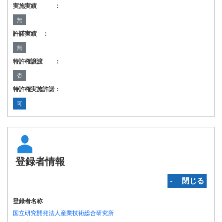
実施実績 ：
無
許諾実績 ：
無
特許権譲渡 ：
否
特許権実施許諾：
可
登録者情報
‐ 閉じる
登録者名称
国立研究開発法人産業技術総合研究所