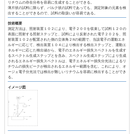
リチウムの存在分布を容易に生成することができる。
薄片状の試料に限らず、バルク状の試料であっても、測定対象の元素を検
出することができるので、試料の取扱いが容易である。
技術概要
測定方法は、照射装置１０２により、電子２００を収束して試料１２０の
表面に照射する照射ステップと、試料により反射された電子２０２を、照
射装置１０２が配置された側の立体角２πの範囲で、当該電子の運動エネ
ルギーに応じて、検出装置１０４により検出する検出ステップと、運動エ
ネルギーに応じた検出値から、電子のエネルギー損失スペクトルを生成す
るスペクトル生成ステップとを含み、スペクトル生成ステップにより生成
されるエネルギー損失スペクトルは、電子エネルギー損失分光法によるリ
チウムの損失ピークが検出されるエネルギー範囲を含む。これにより、オ
ージェ電子分光法では検出が難しいリチウムを容易に検出することができ
る。
イメージ図