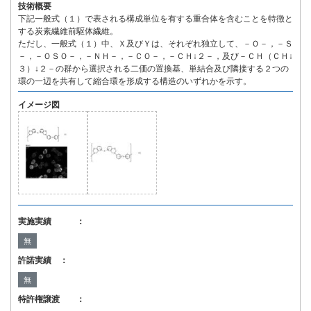
技術概要
下記一般式（１）で表される構成単位を有する重合体を含むことを特徴と
する炭素繊維前駆体繊維。
ただし、一般式（１）中、Ｘ及びＹは、それぞれ独立して、－Ｏ－，－Ｓ
－，－ＯＳＯ－，－ＮＨ－，－ＣＯ－，－ＣＨ↓２－，及び－ＣＨ（ＣＨ↓
３）↓２－の群から選択される二価の置換基、単結合及び隣接する２つの
環の一辺を共有して縮合環を形成する構造のいずれかを示す。
イメージ図
実施実績 ：
無
許諾実績 ：
無
特許権譲渡 ：