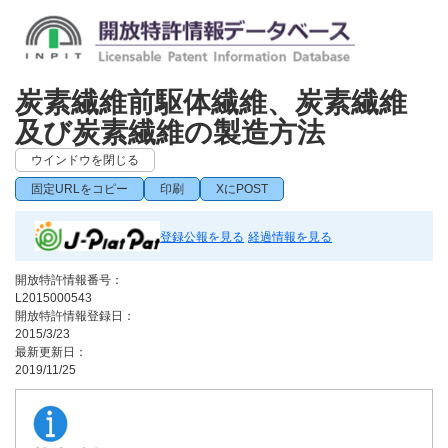
炭素繊維前駆体繊維、炭素繊維
及び炭素繊維の製造方法
ウインドウを閉じる
固定URLをコピー
印刷
XにPOST
登録公報を見る
経過情報を見る
開放特許情報番号：
L2015000543
開放特許情報登録日：
2015/3/23
最新更新日：
2019/11/25