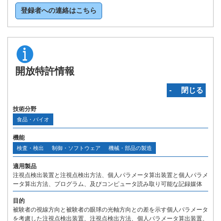
登録者への連絡はこちら
開放特許情報
‐ 閉じる
技術分野
食品・バイオ
機能
検査・検出
制御・ソフトウェア
機械・部品の製造
適用製品
注視点検出装置と注視点検出方法、個人パラメータ算出装置と個人パラメ
ータ算出方法、プログラム、及びコンピュータ読み取り可能な記録媒体
目的
被験者の視線方向と被験者の眼球の光軸方向との差を示す個人パラメータ
を考慮した注視点検出装置、注視点検出方法、個人パラメータ算出装置、