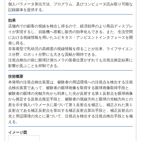
個人パラメータ算出方法、プログラム、及びコンピュータ読み取り可能な
記録媒体を提供する。
効果
店舗内での顧客の視線を検出し得るので、経済効率のより商品ディスプレ
イが実現するし、自販機へ搭載し販売の効率化もできる。また、生活空間
における視線情報を用いたユビキタス・アンビエントインタフェースを開
発し得る。
非装着型で乳幼児の高精度の視線情報を得ることが出来、ライフサイエン
ス分野、ロボット分野にも大きな貢献が期待できる。
注視点検出の前に眼球計測カメラの装着位置がずれても注視点推定結果に
影響が及ぶことを抑制できる。
技術概要
本発明の注視点検出装置は、被験者の周辺環境への注視点を検出する注視
点検出装置であって、被験者の眼球画像を取得する眼球画像取得手段と、
被験者の眼球の光軸方向から到来した光が反射する第１反射点を眼球画像
から推定する反射点推定手段と、被験者の視線方向と眼球の光軸方向との
差を示す個人パラメータに基づいて第１反射点を補正し、補正された第１
反射点である補正反射点を算出する補正反射点算出手段と、補正反射点の
光と周辺環境の光とに基づいて、注視点を検出する注視点検出手段とを備
える。
イメージ図