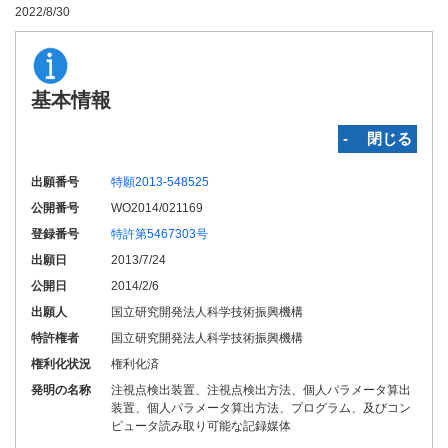
2022/8/30
基本情報
‐ 閉じる
出願番号
特願2013-548525
公開番号
WO2014/021169
登録番号
特許第5467303号
出願日
2013/7/24
公開日
2014/2/6
出願人
国立研究開発法人科学技術振興機構
特許権者
国立研究開発法人科学技術振興機構
権利化状況
権利化済
発明の名称
注視点検出装置、注視点検出方法、個人パラメータ算出
装置、個人パラメータ算出方法、プログラム、及びコン
ピュータ読み取り可能な記録媒体