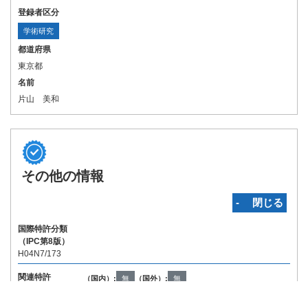
登録者区分
学術研究
都道府県
東京都
名前
片山 美和
その他の情報
‐ 閉じる
国際特許分類
（IPC第8版）
H04N7/173
関連特許
（国内）:
無
（国外）:
無