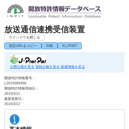
放送通信連携受信装置
ウインドウを閉じる
固定URLをコピー
印刷
XにPOST
公開公報を見る
登録公報を見る
経過情報を見る
開放特許情報番号：
L2015000458
開放特許情報登録日：
2015/3/12
最新更新日：
2015/3/12