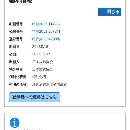
基本情報
‐ 閉じる
出願番号
特願2012-114207
公開番号
特開2012-257241
登録番号
特許第5584730号
出願日
2012/5/18
公開日
2012/12/27
出願人
日本放送協会
特許権者
日本放送協会
権利化状況
権利化済
発明の名称
放送通信連携受信装置
登録者への連絡はこちら