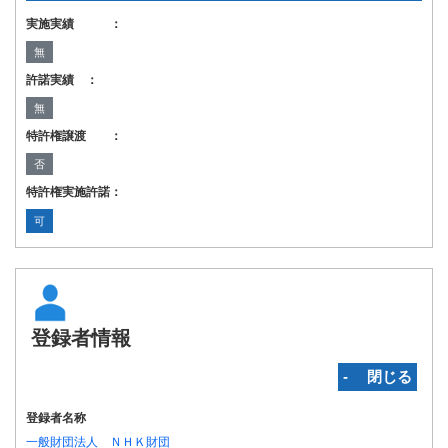
実施実績 ：
無
許諾実績 ：
無
特許権譲渡 ：
否
特許権実施許諾：
可
登録者情報
‐ 閉じる
登録者名称
一般財団法人 ＮＨＫ財団