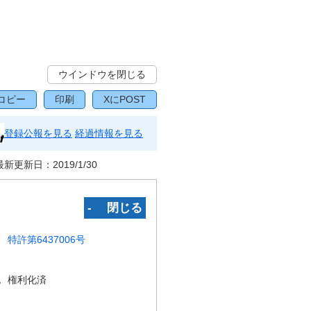
ウインドウを閉じる
コピー
印刷
XにPOST
登録公報を見る
経過情報を見る
最新更新日：
2019/1/30
‐ 閉じる
特許第6437006号
況
権利化済