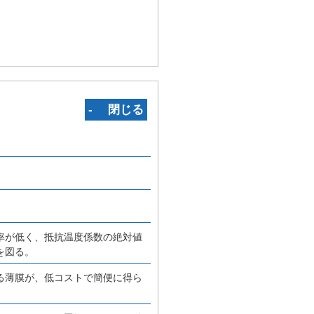
‐ 閉じる
率が低く、抵抗温度係数の絶対値
を図る。
る薄膜が、低コストで簡便に得ら