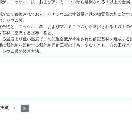
部が、ニッケル、鉄、およびアルミニウムから選択される１以上の金属
。
部が鉄で置換されており、バナジウムの物質量と鉄の物質量の和に対す
バナジウム膜。
化合物と、ニッケル、鉄、およびアルミニウムから選択される１以上の
を基材に塗布する塗布工程と、
する温度より低い温度で、前記混合液が塗布された前記基材を焼成する
面に紫外線を照射する紫外線照射工程のうち、少なくとも一方の工程と
ナジウム膜の製造方法。
諾実績 ：
無