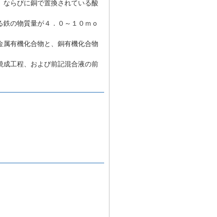
、ならびに銅で置換されている酸
る鉄の物質量が４．０～１０ｍｏ
金属有機化合物と、銅有機化合物
焼成工程、および前記混合液の前
、