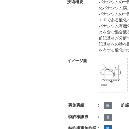
技術概要
バナジウムの一
化バナジウム膜
バナジウムの一
ｌ％である酸化
バナジウム有機
とを含む混合液
前記基材が分解
記基材への塗布
を有する酸化バ
イメージ図
実施実績 ：
許
無
特許権譲渡 ：
否
特許権実施許諾：
可