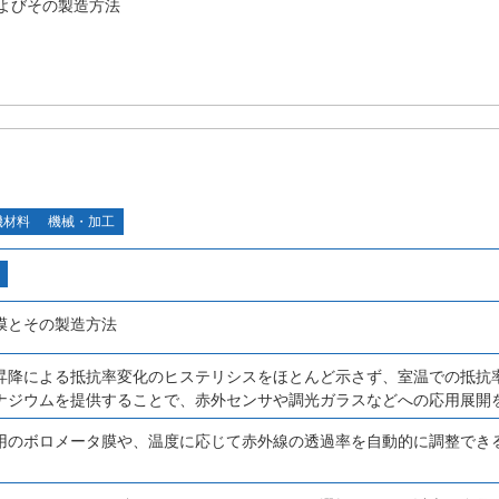
よびその製造方法
機材料
機械・加工
膜とその製造方法
昇降による抵抗率変化のヒステリシスをほとんど示さず、室温での抵抗
ナジウムを提供することで、赤外センサや調光ガラスなどへの応用展開
用のボロメータ膜や、温度に応じて赤外線の透過率を自動的に調整でき