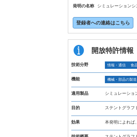
発明の名称
シミュレーションシ
登録者への連絡はこちら
開放特許情報
技術分野
情報・通信
食
機能
機械・部品の製造
適用製品
シミュレーショ
目的
ステントグラフ
効果
本発明によれば
技術概要
ステントグラフ