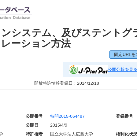
ョンシステム、及びステントグ
ュレーション方法
固定URLを
公開公報を見
開放特許情報登録日：
2014/12/18
公開番号
特開2015-064487
登録番号
公開日
2015/4/9
学
特許権者
国立大学法人広島大学
権利化状