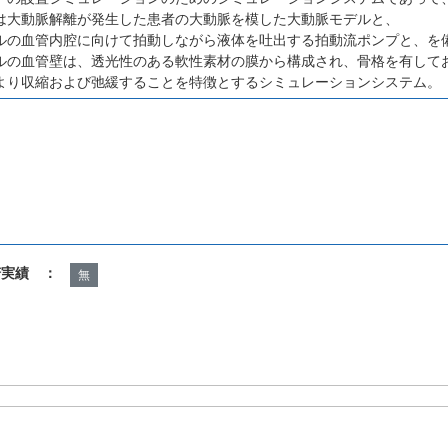
は大動脈解離が発生した患者の大動脈を模した大動脈モデルと、
ルの血管内腔に向けて拍動しながら液体を吐出する拍動流ポンプと、を
ルの血管壁は、透光性のある軟性素材の膜から構成され、骨格を有して
より収縮および弛緩することを特徴とするシミュレーションシステム。
諾実績 ：
無