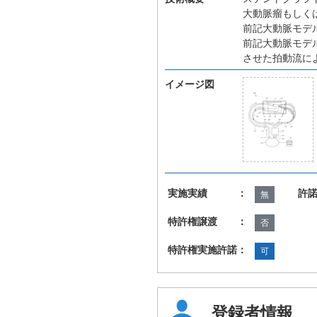
大動脈瘤もしく
前記大動脈モデ
前記大動脈モデ
させた拍動流に
イメージ図
実施実績 ：
許
無
特許権譲渡 ：
否
特許権実施許諾：
可
登録者情報