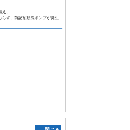
備え、
おらず、前記拍動流ポンプが発生
‐ 閉じる