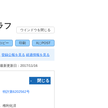
ラフ
ウインドウを閉じる
コピー
印刷
XにPOST
る
登録公報を見る
経過情報を見る
最新更新日：
2017/11/16
‐ 閉じる
特許第6202562号
況
権利化済