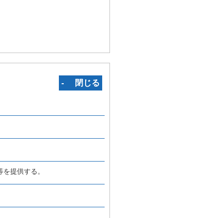
‐ 閉じる
等を提供する。
、