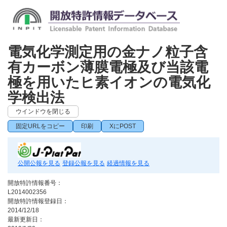
電気化学測定用の金ナノ粒子含
有カーボン薄膜電極及び当該電
極を用いたヒ素イオンの電気化
学検出法
ウインドウを閉じる
固定URLをコピー
印刷
XにPOST
公開公報を見る
登録公報を見る
経過情報を見る
開放特許情報番号：
L2014002356
開放特許情報登録日：
2014/12/18
最新更新日：