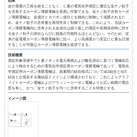
効果
金の電着の工程を経ることなく、ヒ素の電気化学測定に優位な金ナノ粒子
を含有するカーボン薄膜電極を容易に作製できる。金ナノ粒子含有カーボ
ン薄膜電極は、金成分とカーボン成分とを独自に制御して成膜されるた
め、金ナノ粒子の含有量を再現性良く制御できる。これにより、当該カー
ボン薄膜電極内に含有される金成分は繰り返しの測定や長期保存時に対す
る金ナノ粒子の溶出ならびに脱落の可能性もほとんどない。そのため、従
来の金電着カーボン薄膜電極等に比べ、より高感度かつ安定にヒ素を計測
することが可能なカーボン薄膜電極を提供できる。
技術概要
測定対象溶液中でヒ素イオンを還元堆積および酸化溶出に基づく電極反応
により検出するための電気化学測定用カーボン薄膜電極であって、電気化
学測定用カーボン薄膜電極は、炭素間の結合様式についてsp2結合とsp3
結合とが混在する微結晶ドメインより構成されており、これによりグラフ
ァイトカーボン電極およびグラッシーカーボン電極よりも広い範囲の電位
窓を有し、かつ、金ナノ粒子を均一に含有することを特徴とする。
イメージ図