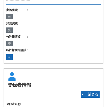
実施実績 ：
無
許諾実績 ：
無
特許権譲渡 ：
否
特許権実施許諾：
可
登録者情報
‐ 閉じる
登録者名称