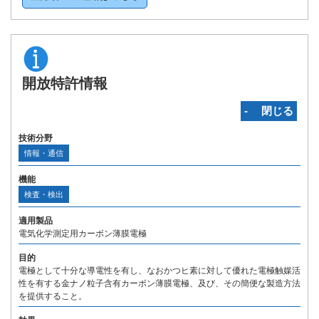
開放特許情報
‐ 閉じる
技術分野
情報・通信
機能
検査・検出
適用製品
電気化学測定用カーボン薄膜電極
目的
電極として十分な導電性を有し、なおかつヒ素に対して優れた電極触媒活
性を有する金ナノ粒子含有カーボン薄膜電極、及び、その簡便な製造方法
を提供すること。