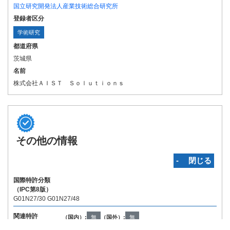
国立研究開発法人産業技術総合研究所
登録者区分
学術研究
都道府県
茨城県
名前
株式会社ＡＩＳＴ Ｓｏｌｕｔｉｏｎｓ
その他の情報
‐ 閉じる
国際特許分類
（IPC第8版）
G01N27/30 G01N27/48
関連特許
（国内）:
無
（国外）:
無