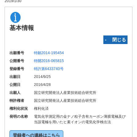
2019/1/30
基本情報
‐ 閉じる
出願番号
特願2014-195454
公開番号
特開2016-065815
登録番号
特許第6433740号
出願日
2014/9/25
公開日
2016/4/28
出願人
国立研究開発法人産業技術総合研究所
特許権者
国立研究開発法人産業技術総合研究所
権利化状況
権利化済
発明の名称
電気化学測定用の金ナノ粒子含有カーボン薄膜電極及び
当該電極を用いたヒ素イオンの電気化学検出法
登録者への連絡はこちら