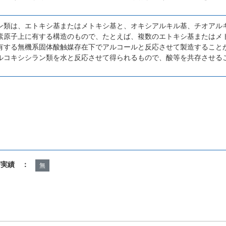
ン類は、エトキシ基またはメトキシ基と、オキシアルキル基、チオアル
素原子上に有する構造のもので、たとえば、複数のエトキシ基またはメ
有する無機系固体酸触媒存在下でアルコールと反応させて製造すること
ルコキシシラン類を水と反応させて得られるもので、酸等を共存させる
諾実績 ：
無