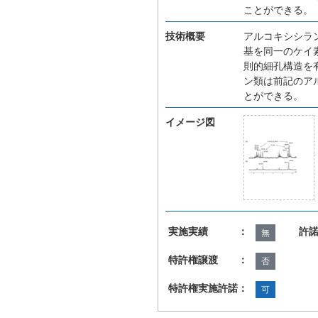
ことができる。
技術概要
アルコキシシラ
基を同一のケイ
則的細孔構造を
ン類は前記のア
とができる。
イメージ図
実施実績 ：
許
無
特許権譲渡 ：
否
特許権実施許諾：
可