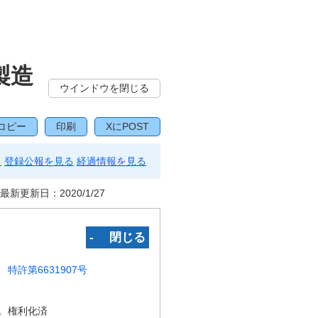
製造
ウインドウを閉じる
コピー
印刷
XにPOST
る
登録公報を見る
経過情報を見る
最新更新日：
2020/1/27
‐ 閉じる
特許第6631907号
況
権利化済