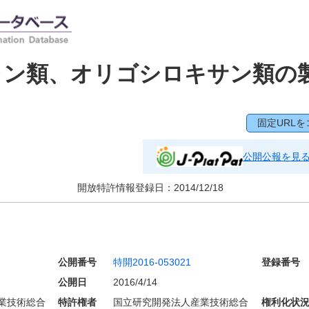
ラン類、オリゴシロキサン類の
固定URLを
公開公報を見
開放特許情報登録日：
2014/12/18
公開番号
特開2016-053021
登録番号
公開日
2016/4/14
業技術総合
特許権者
国立研究開発法人産業技術総合
権利化状