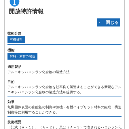
開放特許情報
‐ 閉じる
技術分野
有機材料
機能
材料・素材の製造
適用製品
アルコキシハロシラン化合物の製造方法
目的
アルコキシハロシラン化合物を効率良く製造することができる新規なアル
コキシハロシラン化合物の製造方法を提供する。
効果
無機固体表面の官能基の制御や無機－有機ハイブリッド材料の組成・構造
制御等に利用することができる。
技術概要
下記式（Ａ－１）、（Ａ－２）、又は（Ａ－３）で表されるハロシラン化