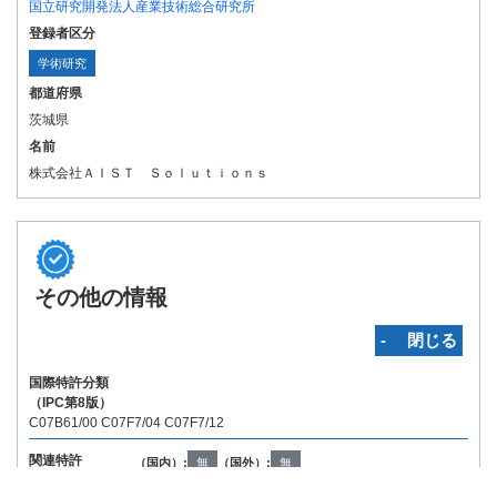
国立研究開発法人産業技術総合研究所
登録者区分
学術研究
都道府県
茨城県
名前
株式会社ＡＩＳＴ Ｓｏｌｕｔｉｏｎｓ
その他の情報
‐ 閉じる
国際特許分類
（IPC第8版）
C07B61/00 C07F7/04 C07F7/12
関連特許
（国内）:
無
（国外）:
無