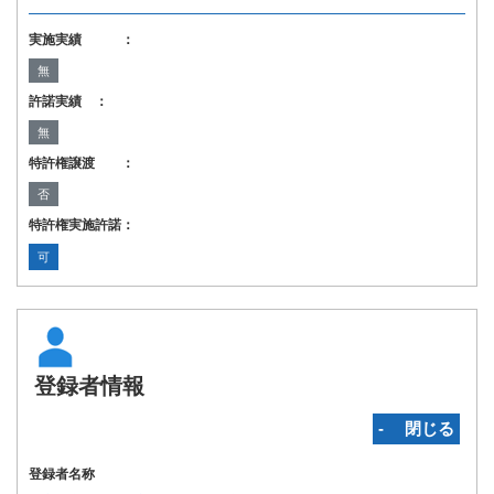
実施実績 ：
無
許諾実績 ：
無
特許権譲渡 ：
否
特許権実施許諾：
可
登録者情報
‐ 閉じる
登録者名称