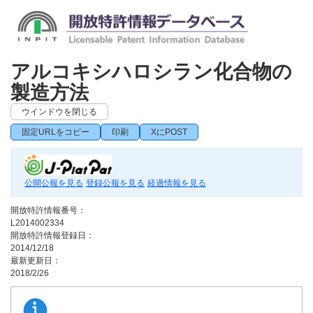
アルコキシハロシラン化合物の
製造方法
ウインドウを閉じる
固定URLをコピー
印刷
XにPOST
公開公報を見る
登録公報を見る
経過情報を見る
開放特許情報番号：
L2014002334
開放特許情報登録日：
2014/12/18
最新更新日：
2018/2/26