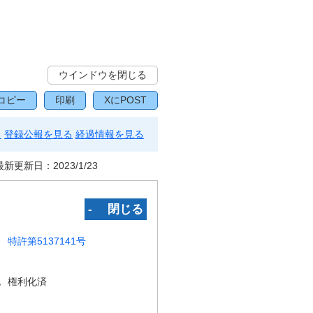
ウインドウを閉じる
コピー
印刷
XにPOST
る
登録公報を見る
経過情報を見る
最新更新日：
2023/1/23
‐ 閉じる
特許第5137141号
況
権利化済