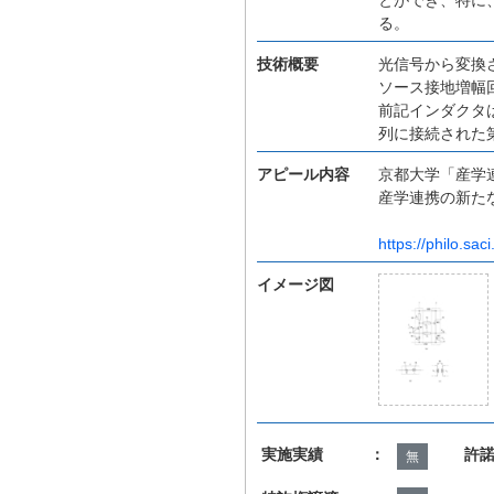
る。
技術概要
光信号から変換
ソース接地増幅
前記インダクタ
列に接続された
アピール内容
京都大学「産学
産学連携の新た
https://philo.saci
イメージ図
実施実績 ：
許
無