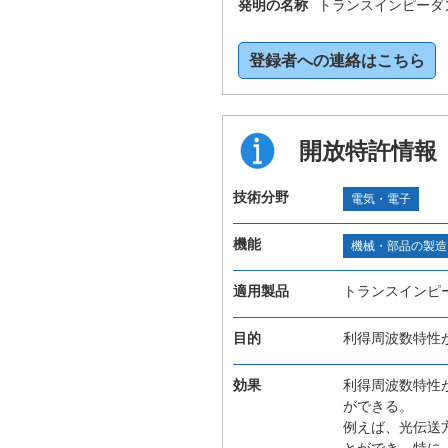
発明の名称
トランスインピーダ
登録者への連絡はこちら
開放特許情報
技術分野
電気・電子
機能
機械・部品の製造
適用製品
トランスインピ
目的
利得周波数特性
効果
利得周波数特性
ができる。
例えば、光伝送
とができ、特に