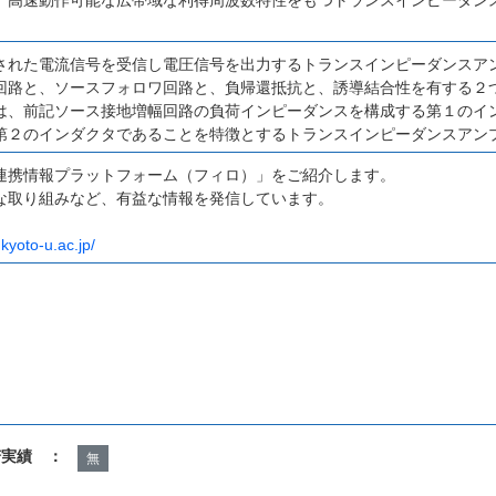
された電流信号を受信し電圧信号を出力するトランスインピーダンスア
回路と、ソースフォロワ回路と、負帰還抵抗と、誘導結合性を有する２
は、前記ソース接地増幅回路の負荷インピーダンスを構成する第１のイ
第２のインダクタであることを特徴とするトランスインピーダンスアン
連携情報プラットフォーム（フィロ）」をご紹介します。
な取り組みなど、有益な情報を発信しています。
.kyoto-u.ac.jp/
諾実績 ：
無