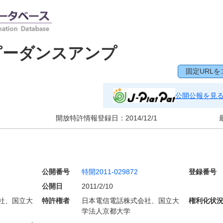
ピーダンスアンプ
固定URLを
公開公報を見
開放特許情報登録日：
2014/12/1
公開番号
特開2011-029872
登録番号
公開日
2011/2/10
社、国立大
特許権者
日本電信電話株式会社、国立大
権利化状
学法人京都大学