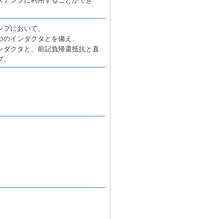
ンプにおいて、
つのインダクタとを備え、
ンダクタと、前記負帰還抵抗と直
プ。