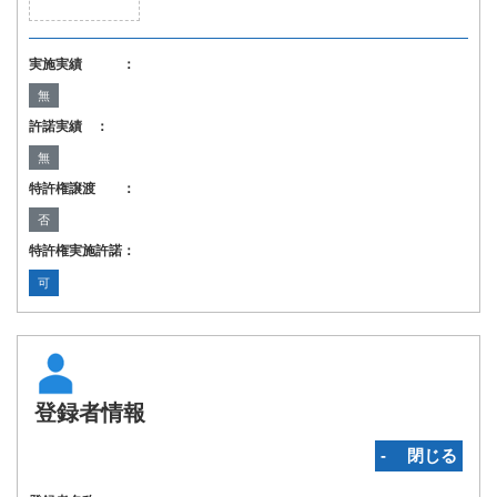
実施実績 ：
無
許諾実績 ：
無
特許権譲渡 ：
否
特許権実施許諾：
可
登録者情報
‐ 閉じる