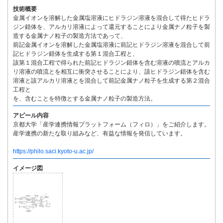
技術概要
金属イオンを溶解した金属塩溶液にヒドラジン溶液を混合して得たヒドラ
ジン錯体を、アルカリ溶液によって還元することにより金属ナノ粒子を製
造する金属ナノ粒子の製造方法であって、
前記金属イオンを溶解した金属塩溶液に前記ヒドラジン溶液を混合して前
記ヒドラジン錯体を生成する第１混合工程と、
該第１混合工程で得られた前記ヒドラジン錯体を含む溶液の噴流とアルカ
リ溶液の噴流とを相互に衝突させることにより、該ヒドラジン錯体を含む
溶液と該アルカリ溶液とを混合して前記金属ナノ粒子を生成する第２混合
工程と
を、含むことを特徴とする金属ナノ粒子の製造方法。
アピール内容
京都大学「産学連携情報プラットフォーム（フィロ）」をご紹介します。
産学連携の新たな取り組みなど、有益な情報を発信しています。
https://philo.saci.kyoto-u.ac.jp/
イメージ図