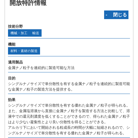
開放特許情報
‐ 閉じる
技術分野
機械・加工
輸送
機能
材料・素材の製造
適用製品
金属ナノ粒子を連続的に製造可能な方法
目的
シングルナノサイズで単分散性を有する金属ナノ粒子を連続的に製造可能
な金属ナノ粒子の製造方法を提供する。
効果
シングルナノサイズで単分散性を有する優れた金属ナノ粒子が得られる。
また、金属塩溶液から直接に金属ナノ粒子を製造する方法と比較して、溶
液中での還元剤濃度を低くすることができるので、得られた金属ナノ粒子
はより少ない凝集性とより良い分散性を得ることができる。
アルカリ下において開始される粒成長の時間が大幅に短縮されるので、シ
ングルナノサイズで単分散性を有する優れた金属ナノ粒子が得られる。