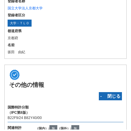
登録者名称
国立大学法人京都大学
登録者区分
大学・ＴＬＯ
都道府県
京都府
名前
坂田 由紀
その他の情報
‐ 閉じる
国際特許分類
（IPC第8版）
B22F9/24 B82Y40/00
関連特許
（国内）:
無
（国外）:
無