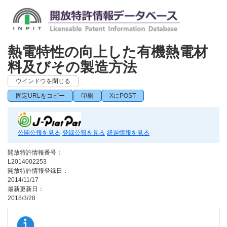
熱電特性の向上した有機熱電材
料及びその製造方法
ウインドウを閉じる
固定URLをコピー
印刷
XにPOST
公開公報を見る
登録公報を見る
経過情報を見る
開放特許情報番号：
L2014002253
開放特許情報登録日：
2014/11/17
最新更新日：
2018/3/28