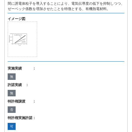
間に誘電体粒子を導入することにより、電気伝導度の低下を抑制しつつ、
ゼーベック係数を増加させたことを特徴とする、有機熱電材料。
イメージ図
実施実績 ：
無
許諾実績 ：
無
特許権譲渡 ：
否
特許権実施許諾：
可