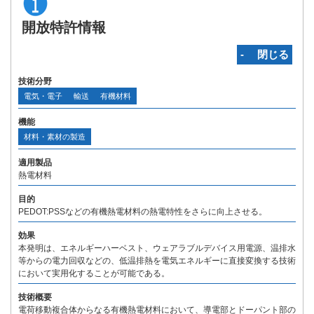
開放特許情報
‐ 閉じる
技術分野
電気・電子
輸送
有機材料
機能
材料・素材の製造
適用製品
熱電材料
目的
PEDOT:PSSなどの有機熱電材料の熱電特性をさらに向上させる。
効果
本発明は、エネルギーハーベスト、ウェアラブルデバイス用電源、温排水
等からの電力回収などの、低温排熱を電気エネルギーに直接変換する技術
において実用化することが可能である。
技術概要
電荷移動複合体からなる有機熱電材料において、導電部とドーパント部の