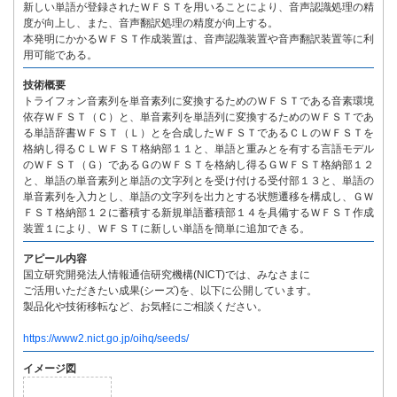
新しい単語が登録されたＷＦＳＴを用いることにより、音声認識処理の精
度が向上し、また、音声翻訳処理の精度が向上する。
本発明にかかるＷＦＳＴ作成装置は、音声認識装置や音声翻訳装置等に利
用可能である。
技術概要
トライフォン音素列を単音素列に変換するためのＷＦＳＴである音素環境
依存ＷＦＳＴ（Ｃ）と、単音素列を単語列に変換するためのＷＦＳＴであ
る単語辞書ＷＦＳＴ（Ｌ）とを合成したＷＦＳＴであるＣＬのＷＦＳＴを
格納し得るＣＬＷＦＳＴ格納部１１と、単語と重みとを有する言語モデル
のＷＦＳＴ（Ｇ）であるＧのＷＦＳＴを格納し得るＧＷＦＳＴ格納部１２
と、単語の単音素列と単語の文字列とを受け付ける受付部１３と、単語の
単音素列を入力とし、単語の文字列を出力とする状態遷移を構成し、ＧＷ
ＦＳＴ格納部１２に蓄積する新規単語蓄積部１４を具備するＷＦＳＴ作成
装置１により、ＷＦＳＴに新しい単語を簡単に追加できる。
アピール内容
国立研究開発法人情報通信研究機構(NICT)では、みなさまに
ご活用いただきたい成果(シーズ)を、以下に公開しています。
製品化や技術移転など、お気軽にご相談ください。
https://www2.nict.go.jp/oihq/seeds/
イメージ図