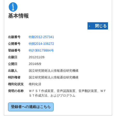
基本情報
‐ 閉じる
出願番号
特願2012-257341
公開番号
特開2014-106272
登録番号
特許第6179884号
出願日
2012/11/26
公開日
2014/6/9
出願人
国立研究開発法人情報通信研究機構
特許権者
国立研究開発法人情報通信研究機構
権利化状況
権利化済
発明の名称
ＷＦＳＴ作成装置、音声認識装置、音声翻訳装置、ＷＦ
ＳＴ作成方法、およびプログラム
登録者への連絡はこちら