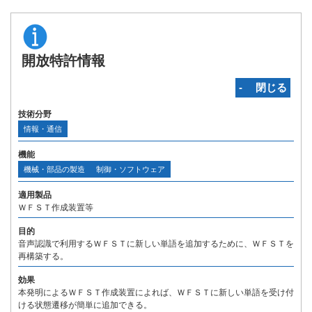
開放特許情報
‐ 閉じる
技術分野
情報・通信
機能
機械・部品の製造
制御・ソフトウェア
適用製品
ＷＦＳＴ作成装置等
目的
音声認識で利用するＷＦＳＴに新しい単語を追加するために、ＷＦＳＴを
再構築する。
効果
本発明によるＷＦＳＴ作成装置によれば、ＷＦＳＴに新しい単語を受け付
ける状態遷移が簡単に追加できる。