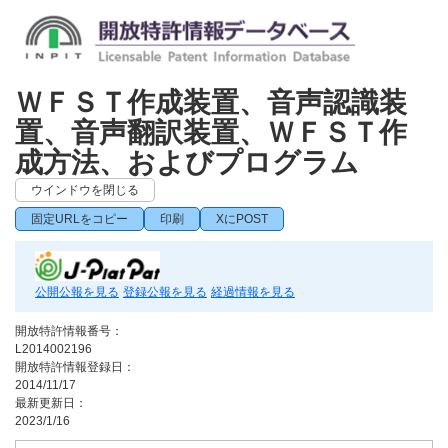
ＷＦＳＴ作成装置、音声認識装
置、音声翻訳装置、ＷＦＳＴ作
成方法、およびプログラム
ウインドウを閉じる
固定URLをコピー
印刷
XにPOST
公開公報を見る
登録公報を見る
経過情報を見る
開放特許情報番号：
L2014002196
開放特許情報登録日：
2014/11/17
最新更新日：
2023/1/16