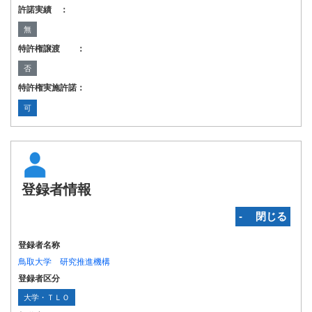
許諾実績 ：
無
特許権譲渡 ：
否
特許権実施許諾：
可
登録者情報
‐ 閉じる
登録者名称
鳥取大学 研究推進機構
登録者区分
大学・ＴＬＯ