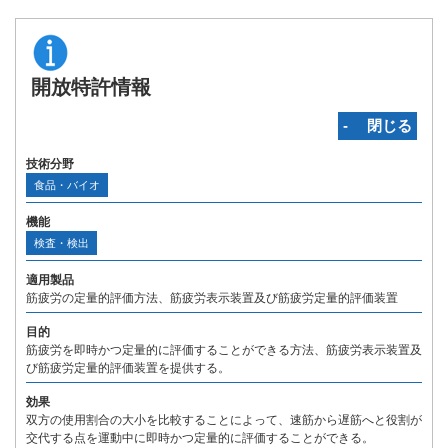
開放特許情報
‐ 閉じる
技術分野
食品・バイオ
機能
検査・検出
適用製品
筋疲労の定量的評価方法、筋疲労表示装置及び筋疲労定量的評価装置
目的
筋疲労を即時かつ定量的に評価することができる方法、筋疲労表示装置及
び筋疲労定量的評価装置を提供する。
効果
双方の使用割合の大小を比較することによって、速筋から遅筋へと役割が
交代する点を運動中に即時かつ定量的に評価することができる。