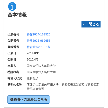
基本情報
‐ 閉じる
出願番号
特願2014-163525
公開番号
特開2015-062658
登録番号
特許第6452193号
出願日
2014/8/11
公開日
2015/4/9
出願人
国立大学法人鳥取大学
特許権者
国立大学法人鳥取大学
権利化状況
権利化済
発明の名称
筋疲労の定量的評価方法、筋疲労表示装置及び筋疲労定
量的評価装置
登録者への連絡はこちら