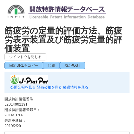
筋疲労の定量的評価方法、筋疲
労表示装置及び筋疲労定量的評
価装置
ウインドウを閉じる
固定URLをコピー
印刷
XにPOST
公開公報を見る
登録公報を見る
経過情報を見る
開放特許情報番号：
L2014002191
開放特許情報登録日：
2014/11/14
最新更新日：
2019/2/20