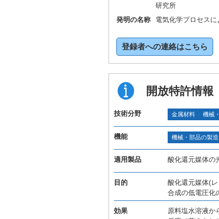
研究所
発明の名称
電気化学プロセスに
登録者への連絡はこちら
開放特許情報
技術分野
金属材料
機械
機能
機械・部品の製造
適用製品
酸化還元媒体の
目的
酸化還元媒体(
合成の低電圧化
効果
原料塩水溶液か