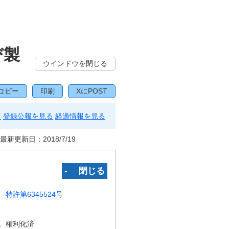
び製
ウインドウを閉じる
コピー
印刷
XにPOST
る
登録公報を見る
経過情報を見る
最新更新日：
2018/7/19
‐ 閉じる
特許第6345524号
況
権利化済