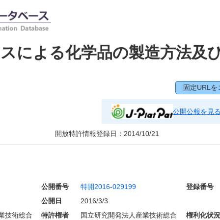
セスによる化学品の製造方法及
固定URLを
公開公報を見
開放特許情報登録日：
2014/10/21
公開番号
特開2016-029199
登録番号
公開日
2016/3/3
業技術総合
特許権者
国立研究開発法人産業技術総合
権利化状