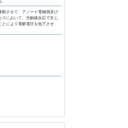
る。
移動させて、アノード電極側及び
セスにおいて、光触媒反応で生じ
ことにより電解電圧を低下させ