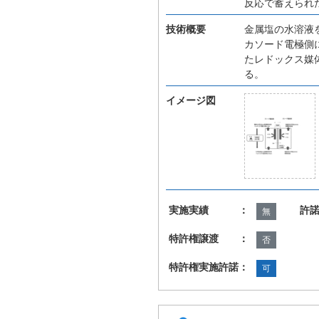
反応で蓄えられ
技術概要
金属塩の水溶液
カソード電極側
たレドックス媒
る。
イメージ図
実施実績 ：
許
無
特許権譲渡 ：
否
特許権実施許諾：
可