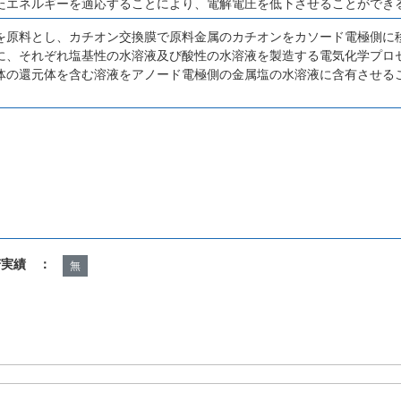
たエネルギーを適応することにより、電解電圧を低下させることができ
を原料とし、カチオン交換膜で原料金属のカチオンをカソード電極側に
に、それぞれ塩基性の水溶液及び酸性の水溶液を製造する電気化学プロ
体の還元体を含む溶液をアノード電極側の金属塩の水溶液に含有させる
諾実績 ：
無