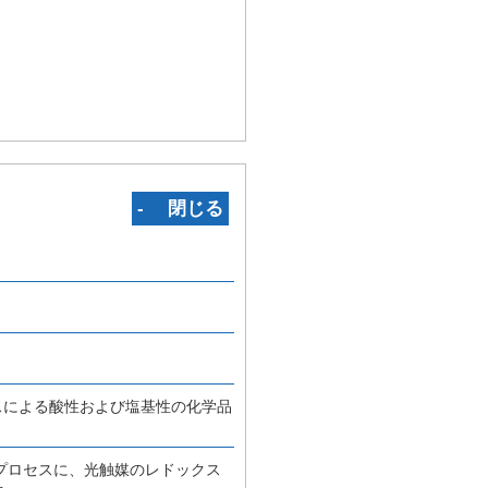
‐ 閉じる
スによる酸性および塩基性の化学品
プロセスに、光触媒のレドックス