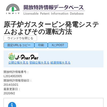
原子炉ガスタービン発電システ
ムおよびその運転方法
ウインドウを閉じる
固定URLをコピー
印刷
XにPOST
公開公報を見る
登録公報を見る
経過情報を見る
開放特許情報番号：
L2014002005
開放特許情報登録日：
2014/10/21
最新更新日：
2020/9/2