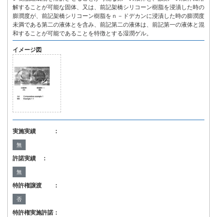
解することが可能な固体、又は、前記架橋シリコーン樹脂を浸漬した時の
膨潤度が、前記架橋シリコーン樹脂をｎ－ドデカンに浸漬した時の膨潤度
未満である第二の液体とを含み、前記第二の液体は、前記第一の液体と混
和することが可能であることを特徴とする湿潤ゲル。
イメージ図
実施実績 ：
無
許諾実績 ：
無
特許権譲渡 ：
否
特許権実施許諾：