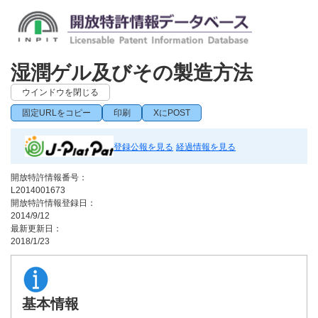
湿潤ゲル及びその製造方法
ウインドウを閉じる
固定URLをコピー
印刷
XにPOST
登録公報を見る
経過情報を見る
開放特許情報番号：
L2014001673
開放特許情報登録日：
2014/9/12
最新更新日：
2018/1/23
基本情報