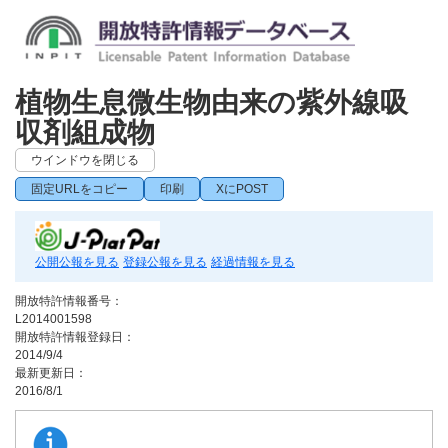
植物生息微生物由来の紫外線吸
収剤組成物
ウインドウを閉じる
固定URLをコピー
印刷
XにPOST
公開公報を見る
登録公報を見る
経過情報を見る
開放特許情報番号：
L2014001598
開放特許情報登録日：
2014/9/4
最新更新日：
2016/8/1