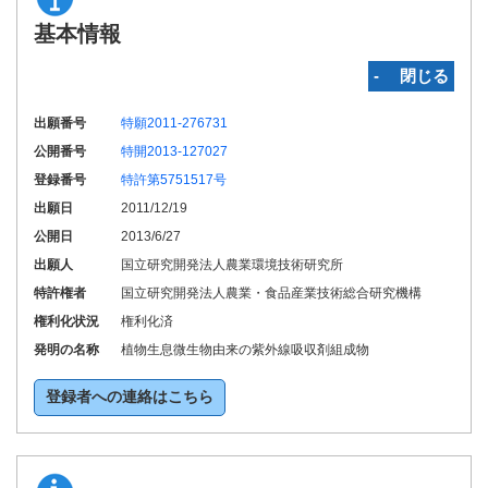
基本情報
‐ 閉じる
出願番号
特願2011-276731
公開番号
特開2013-127027
登録番号
特許第5751517号
出願日
2011/12/19
公開日
2013/6/27
出願人
国立研究開発法人農業環境技術研究所
特許権者
国立研究開発法人農業・食品産業技術総合研究機構
権利化状況
権利化済
発明の名称
植物生息微生物由来の紫外線吸収剤組成物
登録者への連絡はこちら