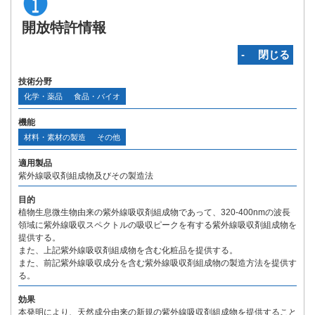
開放特許情報
‐ 閉じる
技術分野
化学・薬品
食品・バイオ
機能
材料・素材の製造
その他
適用製品
紫外線吸収剤組成物及びその製造法
目的
植物生息微生物由来の紫外線吸収剤組成物であって、320-400nmの波長
領域に紫外線吸収スペクトルの吸収ピークを有する紫外線吸収剤組成物を
提供する。
また、上記紫外線吸収剤組成物を含む化粧品を提供する。
また、前記紫外線吸収成分を含む紫外線吸収剤組成物の製造方法を提供す
る。
効果
本発明により、天然成分由来の新規の紫外線吸収剤組成物を提供すること