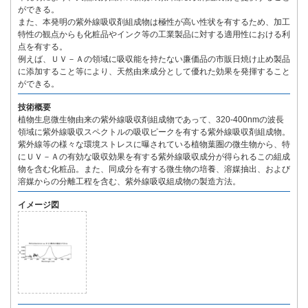
ができる。
また、本発明の紫外線吸収剤組成物は極性が高い性状を有するため、加工
特性の観点からも化粧品やインク等の工業製品に対する適用性における利
点を有する。
例えば、ＵＶ－Ａの領域に吸収能を持たない廉価品の市販日焼け止め製品
に添加すること等により、天然由来成分として優れた効果を発揮すること
ができる。
技術概要
植物生息微生物由来の紫外線吸収剤組成物であって、320-400nmの波長
領域に紫外線吸収スペクトルの吸収ピークを有する紫外線吸収剤組成物。
紫外線等の様々な環境ストレスに曝されている植物葉圏の微生物から、特
にＵＶ－Ａの有効な吸収効果を有する紫外線吸収成分が得られるこの組成
物を含む化粧品。また、同成分を有する微生物の培養、溶媒抽出、および
溶媒からの分離工程を含む、紫外線吸収組成物の製造方法。
イメージ図