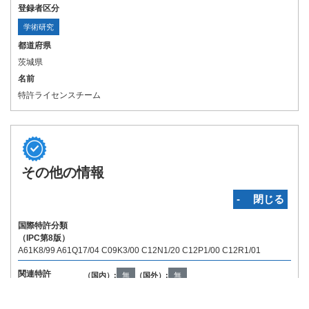
登録者区分
学術研究
都道府県
茨城県
名前
特許ライセンスチーム
その他の情報
‐ 閉じる
国際特許分類
（IPC第8版）
A61K8/99 A61Q17/04 C09K3/00 C12N1/20 C12P1/00 C12R1/01
関連特許
（国内）:
無
（国外）:
無