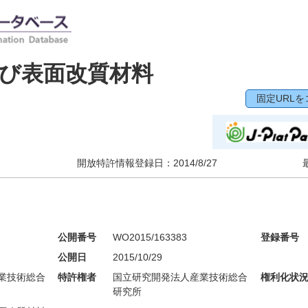
び表面改質材料
固定URLを
開放特許情報登録日：
2014/8/27
公開番号
WO2015/163383
登録番号
公開日
2015/10/29
業技術総合
特許権者
国立研究開発法人産業技術総合
権利化状
研究所