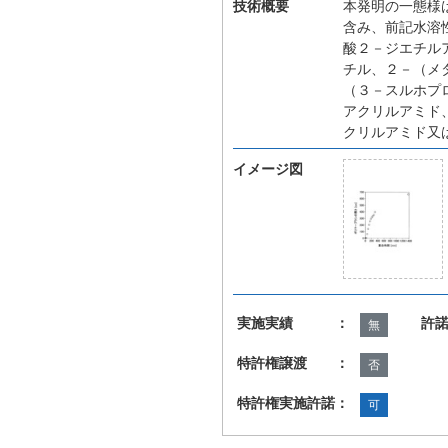
技術概要
本発明の一態様
含み、前記水溶
酸２－ジエチル
チル、２－（メ
（３－スルホプ
アクリルアミド
クリルアミド又
イメージ図
実施実績 ：
許
無
特許権譲渡 ：
否
特許権実施許諾：
可