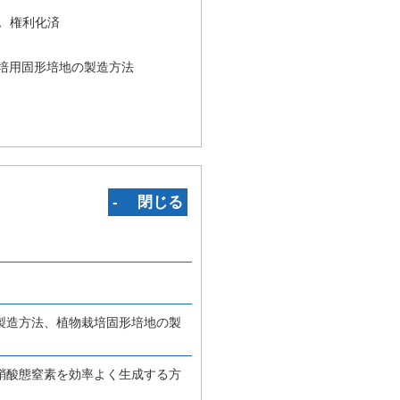
況
権利化済
培用固形培地の製造方法
‐ 閉じる
製造方法、植物栽培固形培地の製
硝酸態窒素を効率よく生成する方