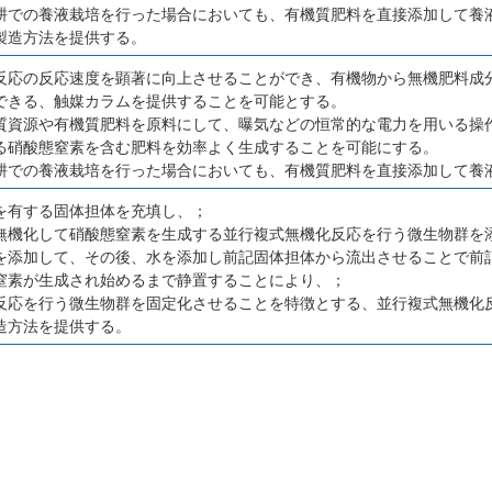
耕での養液栽培を行った場合においても、有機質肥料を直接添加して養
製造方法を提供する。
反応の反応速度を顕著に向上させることができ、有機物から無機肥料成
できる、触媒カラムを提供することを可能とする。
質資源や有機質肥料を原料にして、曝気などの恒常的な電力を用いる操
る硝酸態窒素を含む肥料を効率よく生成することを可能にする。
耕での養液栽培を行った場合においても、有機質肥料を直接添加して養
を有する固体担体を充填し、；
無機化して硝酸態窒素を生成する並行複式無機化反応を行う微生物群を
を添加して、その後、水を添加し前記固体担体から流出させることで前
窒素が生成され始めるまで静置することにより、；
反応を行う微生物群を固定化させることを特徴とする、並行複式無機化
造方法を提供する。