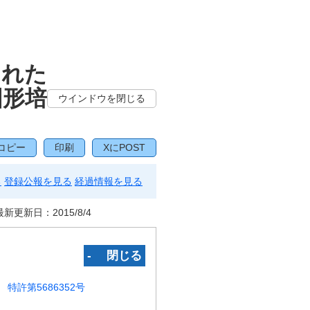
された
固形培
ウインドウを閉じる
コピー
印刷
XにPOST
る
登録公報を見る
経過情報を見る
最新更新日：
2015/8/4
‐ 閉じる
特許第5686352号