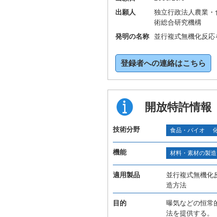
出願人
独立行政法人農業・
術総合研究機構
発明の名称
並行複式無機化反応
登録者への連絡はこちら
開放特許情報
技術分野
食品・バイオ
機能
材料・素材の製造
適用製品
並行複式無機化
造方法
目的
曝気などの恒常
法を提供する。