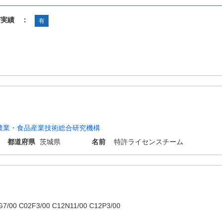
諾実績 ：
有
農業・食品産業技術総合研究機構
都道府県
茨城県
名前
特許ライセンスチーム
G7/00 C02F3/00 C12N11/00 C12P3/00