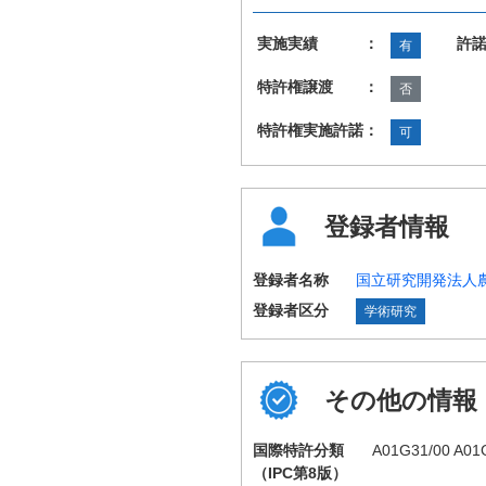
実施実績 ：
許
有
特許権譲渡 ：
否
特許権実施許諾：
可
登録者情報
登録者名称
国立研究開発法人
登録者区分
学術研究
その他の情報
国際特許分類
A01G31/00 A01
（IPC第8版）