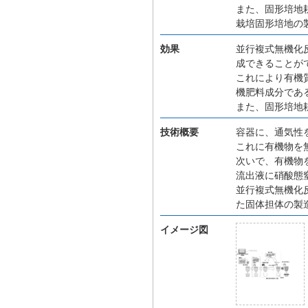
また、固形培地
栽培固形培地の
効果
並行複式無機化
成できることが
これにより有機
機肥料成分であ
また、固形培地
技術概要
容器に、通気性
これに有機物を
次いで、有機物
流出液に硝酸態
並行複式無機化
た固体担体の製
イメージ図