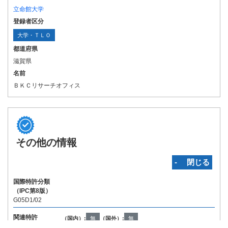
立命館大学
登録者区分
大学・ＴＬＯ
都道府県
滋賀県
名前
ＢＫＣリサーチオフィス
その他の情報
‐ 閉じる
国際特許分類
（IPC第8版）
G05D1/02
関連特許
（国内）:
無
（国外）:
無