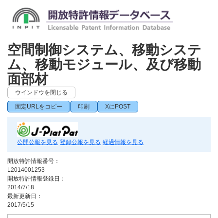
空間制御システム、移動システ
ム、移動モジュール、及び移動
面部材
ウインドウを閉じる
固定URLをコピー
印刷
XにPOST
公開公報を見る
登録公報を見る
経過情報を見る
開放特許情報番号：
L2014001253
開放特許情報登録日：
2014/7/18
最新更新日：
2017/5/15