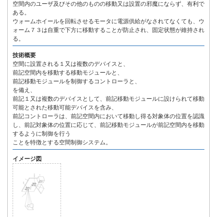
空間内のユーザ及びその他のものの移動又は設置の邪魔にならず、有利で
ある。
ウォームホイールを回転させるモータに電源供給がなされてなくても、ウ
ォーム７３は自重で下方に移動することが防止され、固定状態が維持され
る。
技術概要
空間に設置される１又は複数のデバイスと、
前記空間内を移動する移動モジュールと、
前記移動モジュールを制御するコントローラと、
を備え、
前記１又は複数のデバイスとして、前記移動モジュールに設けられて移動
可能とされた移動可能デバイスを含み、
前記コントローラは、前記空間内において移動し得る対象体の位置を認識
し、前記対象体の位置に応じて、前記移動モジュールが前記空間内を移動
するように制御を行う
ことを特徴とする空間制御システム。
イメージ図