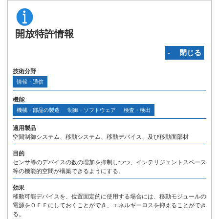
開放特許情報
‐ 閉じる
技術分野
情報・通信
機能
機械・部品の製造
制御・ソフトウェア
検査・検出
適用製品
空間制御システム、移動システム、移動デバイス、及び移動面部材
目的
センサ等のデバイスの数の増加を抑制しつつ、インテリジェントスペース
等の機能的空間が構築できるようにする。
効果
移動可能デバイスを、位置固定的に使用する場合には、移動モジュールの
電源をＯＦＦにしておくことができ、エネルギーロスを抑えることができ
る。