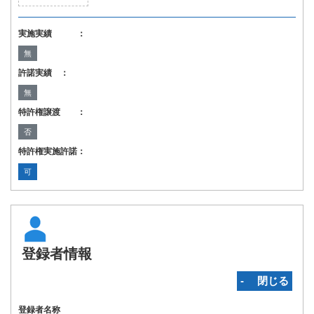
実施実績 ：
無
許諾実績 ：
無
特許権譲渡 ：
否
特許権実施許諾：
可
登録者情報
‐ 閉じる
登録者名称