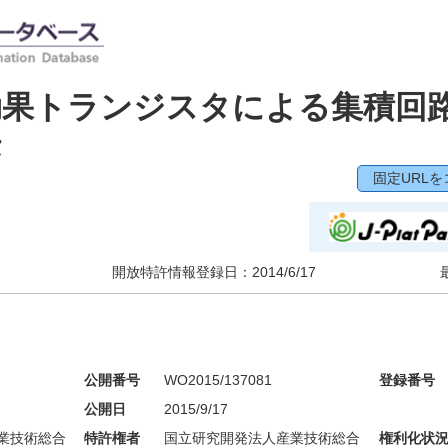
効果トランジスタによる集積回
法
固定URLを
開放特許情報登録日：
2014/6/17
公開番号
WO2015/137081
登録番号
公開日
2015/9/17
業技術総合
特許権者
国立研究開発法人産業技術総合
権利化状