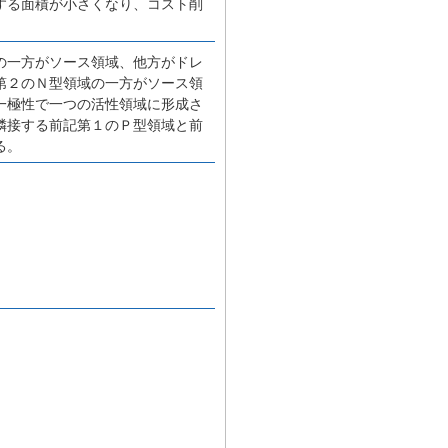
する面積が小さくなり、コスト削
の一方がソース領域、他方がドレ
第２のＮ型領域の一方がソース領
一極性で一つの活性領域に形成さ
隣接する前記第１のＰ型領域と前
る。