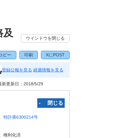
路及
ウインドウを閉じる
コピー
印刷
XにPOST
登録公報を見る
経過情報を見る
最新更新日：
2018/5/29
‐ 閉じる
特許第6300214号
況
権利化済