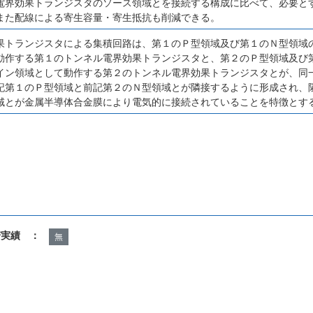
電界効果トランジスタのソース領域とを接続する構成に比べて、必要と
また配線による寄生容量・寄生抵抗も削減できる。
果トランジスタによる集積回路は、第１のＰ型領域及び第１のＮ型領域
動作する第１のトンネル電界効果トランジスタと、第２のＰ型領域及び
イン領域として動作する第２のトンネル電界効果トランジスタとが、同
記第１のＰ型領域と前記第２のＮ型領域とが隣接するように形成され、
域とが金属半導体合金膜により電気的に接続されていることを特徴とす
諾実績 ：
無