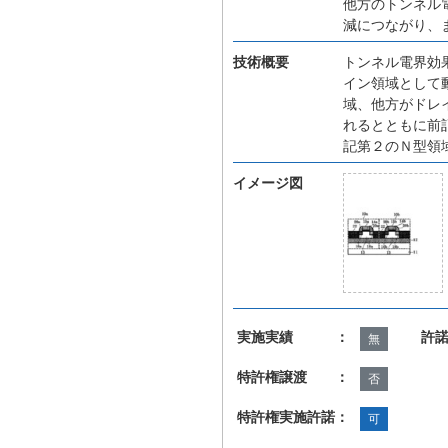
他方のトンネル
減につながり、
技術概要
トンネル電界効
イン領域として
域、他方がドレ
れるとともに前
記第２のＮ型領
イメージ図
実施実績 ：
許
無
特許権譲渡 ：
否
特許権実施許諾：
可