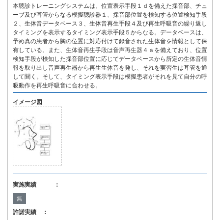
本聴診トレーニングシステムは、位置表示手段１ｄを備えた採音部、チュ
ーブ及び耳管からなる模擬聴診器１、採音部位置を検知する位置検知手段
２、生体音データベース３、生体音再生手段４及び再生呼吸音の繰り返し
タイミングを表示するタイミング表示手段５からなる。データベースは、
予め真の患者から胸の位置に対応付けて録音された生体音を情報として保
有している。また、生体音再生手段は音声再生器４ａを備えており、位置
検知手段が検知した採音部位置に応じてデータベースから所定の生体音情
報を取り出し音声再生器から再生生体音を発し、それを実習生は耳管を通
して聞く。そして、タイミング表示手段は模擬患者がそれを見て自分の呼
吸動作を再生呼吸音に合わせる。
イメージ図
実施実績 ：
無
許諾実績 ：