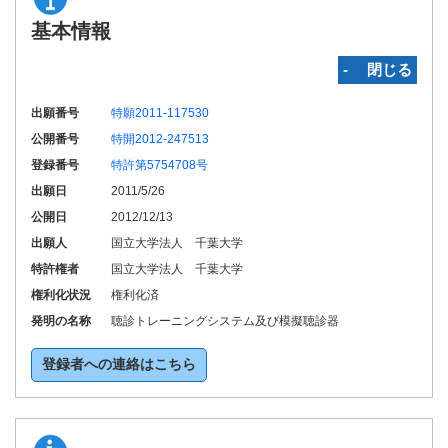
基本情報
‐ 閉じる
出願番号
特願2011-117530
公開番号
特開2012-247513
登録番号
特許第5754708号
出願日
2011/5/26
公開日
2012/12/13
出願人
国立大学法人 千葉大学
特許権者
国立大学法人 千葉大学
権利化状況
権利化済
発明の名称
聴診トレーニングシステム及び模擬聴診器
登録者への連絡はこちら