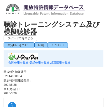
聴診トレーニングシステム及び
模擬聴診器
ウインドウを閉じる
固定URLをコピー
印刷
XにPOST
公開公報を見る
登録公報を見る
経過情報を見る
開放特許情報番号：
L2014000984
開放特許情報登録日：
2014/5/28
最新更新日：
2025/3/26