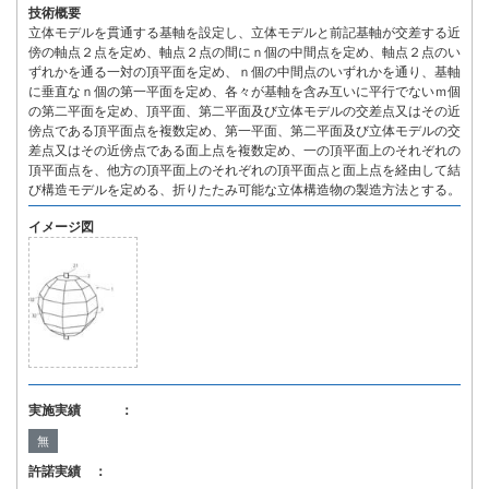
技術概要
立体モデルを貫通する基軸を設定し、立体モデルと前記基軸が交差する近
傍の軸点２点を定め、軸点２点の間にｎ個の中間点を定め、軸点２点のい
ずれかを通る一対の頂平面を定め、ｎ個の中間点のいずれかを通り、基軸
に垂直なｎ個の第一平面を定め、各々が基軸を含み互いに平行でないｍ個
の第二平面を定め、頂平面、第二平面及び立体モデルの交差点又はその近
傍点である頂平面点を複数定め、第一平面、第二平面及び立体モデルの交
差点又はその近傍点である面上点を複数定め、一の頂平面上のそれぞれの
頂平面点を、他方の頂平面上のそれぞれの頂平面点と面上点を経由して結
び構造モデルを定める、折りたたみ可能な立体構造物の製造方法とする。
イメージ図
実施実績 ：
無
許諾実績 ：