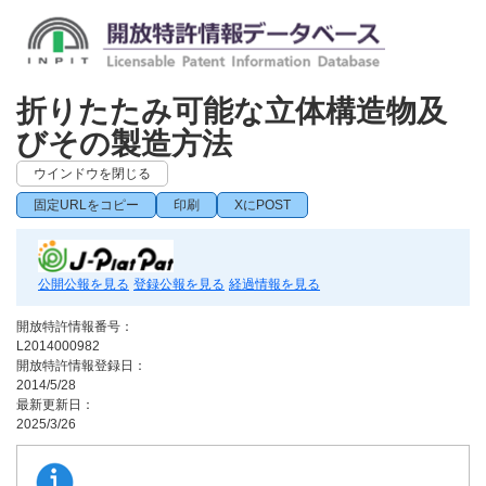
折りたたみ可能な立体構造物及
びその製造方法
ウインドウを閉じる
固定URLをコピー
印刷
XにPOST
公開公報を見る
登録公報を見る
経過情報を見る
開放特許情報番号：
L2014000982
開放特許情報登録日：
2014/5/28
最新更新日：
2025/3/26