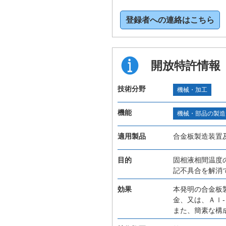
登録者への連絡はこちら
開放特許情報
技術分野
機械・加工
機能
機械・部品の製造
適用製品
合金板製造装置
目的
固相液相間温度
記不具合を解消
効果
本発明の合金板
金、又は、Ａｌ
また、簡素な構