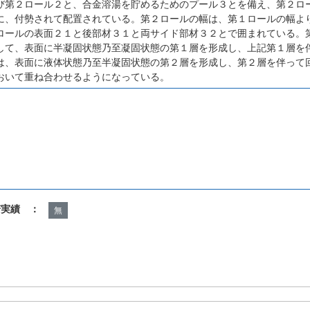
び第２ロール２と、合金溶湯を貯めるためのプール３とを備え、第２ロ
に、付勢されて配置されている。第２ロールの幅は、第１ロールの幅よ
ロールの表面２１と後部材３１と両サイド部材３２とで囲まれている。
して、表面に半凝固状態乃至凝固状態の第１層を形成し、上記第１層を
は、表面に液体状態乃至半凝固状態の第２層を形成し、第２層を伴って
おいて重ね合わせるようになっている。
諾実績 ：
無