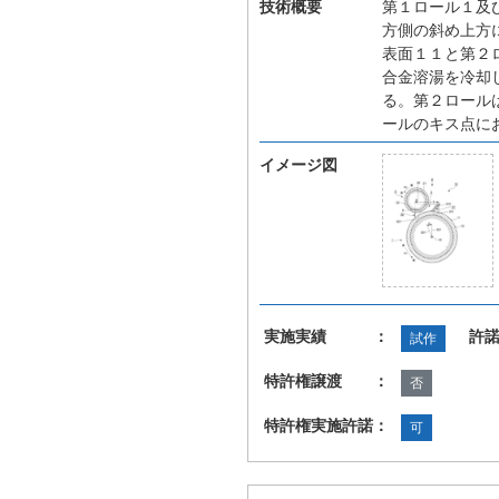
技術概要
第１ロール１及
方側の斜め上方
表面１１と第２
合金溶湯を冷却
る。第２ロール
ールのキス点に
イメージ図
実施実績 ：
許
試作
特許権譲渡 ：
否
特許権実施許諾：
可