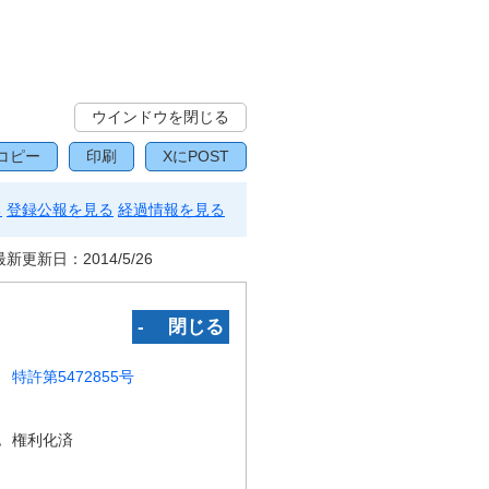
ウインドウを閉じる
コピー
印刷
XにPOST
る
登録公報を見る
経過情報を見る
最新更新日：
2014/5/26
‐ 閉じる
特許第5472855号
況
権利化済