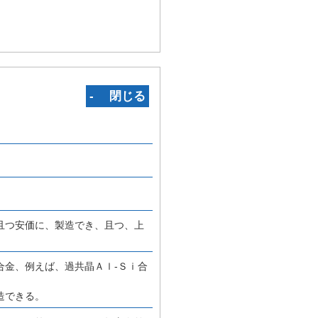
‐ 閉じる
且つ安価に、製造でき、且つ、上
合金、例えば、過共晶Ａｌ‐Ｓｉ合
造できる。