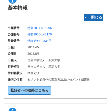
基本情報
‐ 閉じる
出願番号
特願2014-078906
公開番号
特開2015-143170
登録番号
特許第6414838号
出願日
2014/4/7
公開日
2015/8/6
出願人
国立大学法人 新潟大学
特許権者
国立大学法人 新潟大学
権利化状況
権利化済
発明の名称
セメント成形体の製造方法及びセメント成形体
登録者への連絡はこちら