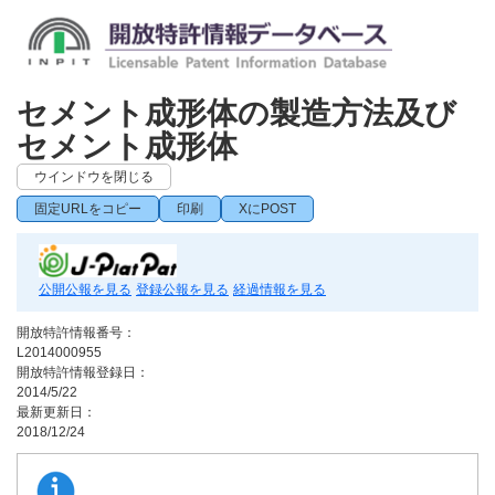
セメント成形体の製造方法及び
セメント成形体
ウインドウを閉じる
固定URLをコピー
印刷
XにPOST
公開公報を見る
登録公報を見る
経過情報を見る
開放特許情報番号：
L2014000955
開放特許情報登録日：
2014/5/22
最新更新日：
2018/12/24