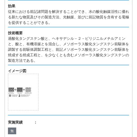
効果
従来における前記諸問題を解決することができ、水の酸化触媒活性に優れ
る新たな物質及びその製造方法、光触媒、並びに前記物質を含有する電極
を提供することができる。
技術概要
過酸化タングステン酸と、ヘキサデシル－２－ピリジニルメチルアミン
と、酸と、有機溶媒とを混合し、メソポーラス酸化タングステン前駆体を
調製する前駆体調製工程と、前記メソポーラス酸化タングステン前駆体を
焼成する焼成工程と、を少なくとも含むメソポーラス酸化タングステンの
製造方法である。
イメージ図
実施実績 ：
無