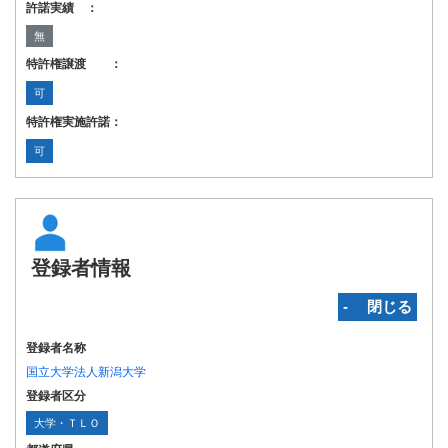
許諾実績 ：
無
特許権譲渡 ：
可
特許権実施許諾：
可
登録者情報
‐ 閉じる
登録者名称
国立大学法人新潟大学
登録者区分
大学・ＴＬＯ