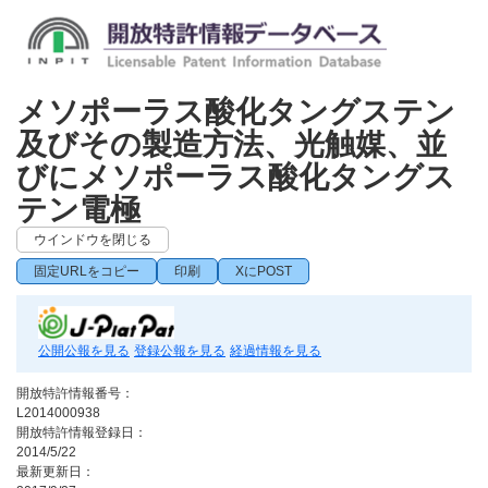
メソポーラス酸化タングステン
及びその製造方法、光触媒、並
びにメソポーラス酸化タングス
テン電極
ウインドウを閉じる
固定URLをコピー
印刷
XにPOST
公開公報を見る
登録公報を見る
経過情報を見る
開放特許情報番号：
L2014000938
開放特許情報登録日：
2014/5/22
最新更新日：