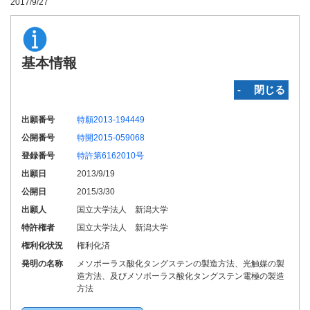
2017/9/27
基本情報
‐ 閉じる
出願番号
特願2013-194449
公開番号
特開2015-059068
登録番号
特許第6162010号
出願日
2013/9/19
公開日
2015/3/30
出願人
国立大学法人 新潟大学
特許権者
国立大学法人 新潟大学
権利化状況
権利化済
発明の名称
メソポーラス酸化タングステンの製造方法、光触媒の製
造方法、及びメソポーラス酸化タングステン電極の製造
方法