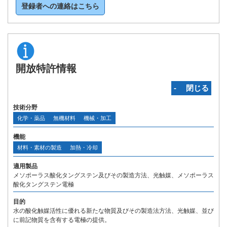
登録者への連絡はこちら
開放特許情報
‐ 閉じる
技術分野
化学・薬品
無機材料
機械・加工
機能
材料・素材の製造
加熱・冷却
適用製品
メソポーラス酸化タングステン及びその製造方法、光触媒、メソポーラス
酸化タングステン電極
目的
水の酸化触媒活性に優れる新たな物質及びその製造法方法、光触媒、並び
に前記物質を含有する電極の提供。