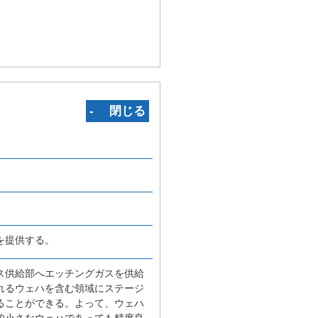
‐ 閉じる
を提供する。
ス供給部へエッチングガスを供給
れるウェハを含む領域にステージ
ることができる。よって、ウェハ
的小さなウェハであっても精度良