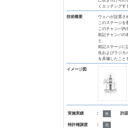
くエッチングす
技術概要
ウェハが設置さ
このステージを
このチャンバ内
前記チャンバの
と、
前記ステージに
化およびラジカ
を具備したこと
イメージ図
実施実績 ：
許
無
特許権譲渡 ：
否