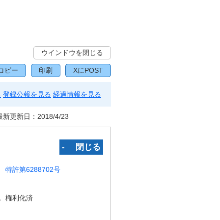
ウインドウを閉じる
コピー
印刷
XにPOST
る
登録公報を見る
経過情報を見る
最新更新日：
2018/4/23
‐ 閉じる
特許第6288702号
況
権利化済