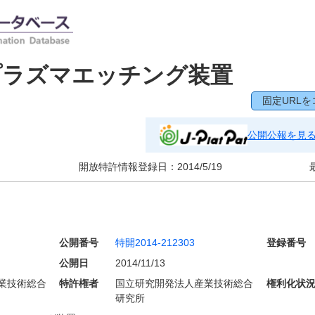
プラズマエッチング装置
固定URLを
公開公報を見
開放特許情報登録日：
2014/5/19
公開番号
特開2014-212303
登録番号
公開日
2014/11/13
業技術総合
特許権者
国立研究開発法人産業技術総合
権利化状
研究所