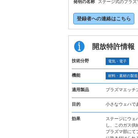
発明の名称
ステージ式のプラズ
登録者への連絡はこちら
開放特許情報
技術分野
電気・電子
機能
材料・素材の製造
適用製品
プラズマエッチ
目的
小さなウェハで
効果
ステージにウェ
し、このガス供
プラズマ部にて
に吹き付けられ