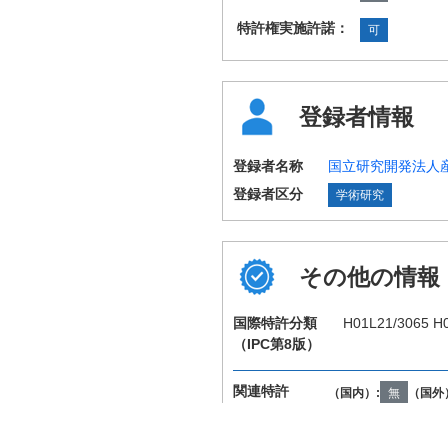
特許権実施許諾：
可
登録者情報
登録者名称
国立研究開発法人
登録者区分
学術研究
その他の情報
国際特許分類
H01L21/3065 H
（IPC第8版）
関連特許
（国内）:
無
（国外