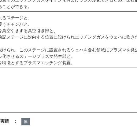
ることができる。
れるステージと、
覆うチャンバと、
を真空引きする真空引き部と、
前記ステージに対向する位置に設けられエッチングガスをウェハに吹き
設けられ、このステージに設置されるウェハを含む領域にプラズマを発
ル化させるステージプラズマ発生部と、
を特徴とするプラズマエッチング装置。
諾実績 ：
無