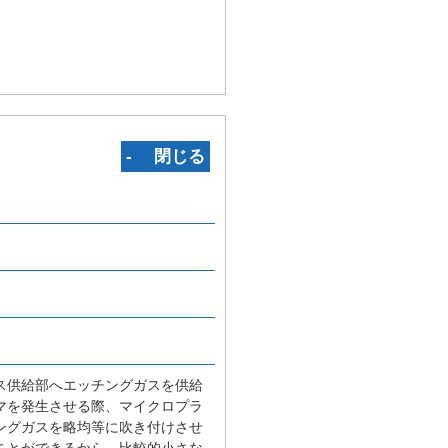
‐ 閉じる
。
ス供給部へエッチングガスを供給
マを発生させる際、マイクロプラ
ングガスを略均等に吹き付けさせ
ことができるから、比較的小さな