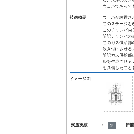
ウェハであって
技術概要
ウェハが設置さ
このステージを
このチャンバ内
前記チャンバの
このガス供給部
吹き付けさせる
前記ガス供給部
ルを生成させる
を具備したこと
イメージ図
実施実績 ：
許
無