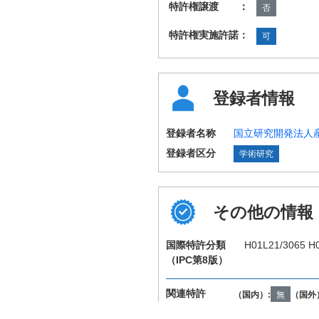
特許権譲渡 ：
否
特許権実施許諾：
可
登録者情報
登録者名称
国立研究開発法人
登録者区分
学術研究
その他の情報
国際特許分類
H01L21/3065 H
（IPC第8版）
関連特許
（国内）:
無
（国外