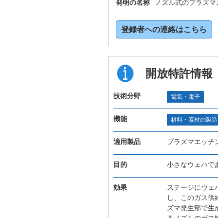
発明の名称
ノズル式のプラズマ
登録者への連絡はこちら
開放特許情報
技術分野
電気・電子
機能
材料・素材の製造
適用製品
プラズマエッチ
目的
小さなウェハで
効果
ステージにウェ
し、このガス供
ズマ発生部で生
るノズルのガス