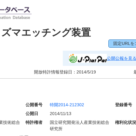
ラズマエッチング装置
固定URLを
公開公報を見
開放特許情報登録日：
2014/5/19
公開番号
特開2014-212302
登録番号
公開日
2014/11/13
業技術総合
特許権者
国立研究開発法人産業技術総合
権利化状
研究所