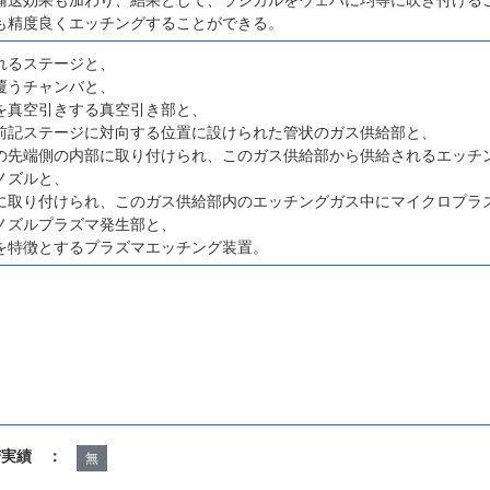
も精度良くエッチングすることができる。
れるステージと、
覆うチャンバと、
を真空引きする真空引き部と、
前記ステージに対向する位置に設けられた管状のガス供給部と、
の先端側の内部に取り付けられ、このガス供給部から供給されるエッチ
ノズルと、
に取り付けられ、このガス供給部内のエッチングガス中にマイクロプラ
ノズルプラズマ発生部と、
を特徴とするプラズマエッチング装置。
諾実績 ：
無