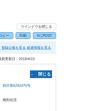
ウインドウを閉じる
コピー
印刷
XにPOST
る
登録公報を見る
経過情報を見る
最新更新日：
2018/4/23
‐ 閉じる
特許第6292470号
況
権利化済