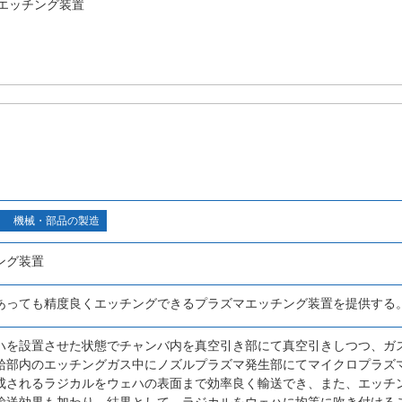
エッチング装置
機械・部品の製造
ング装置
あっても精度良くエッチングできるプラズマエッチング装置を提供する
ハを設置させた状態でチャンバ内を真空引き部にて真空引きしつつ、ガ
給部内のエッチングガス中にノズルプラズマ発生部にてマイクロプラズ
成されるラジカルをウェハの表面まで効率良く輸送でき、また、エッチ
輸送効果も加わり、結果として、ラジカルをウェハに均等に吹き付ける