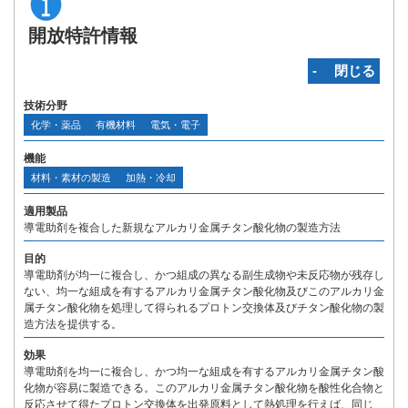
開放特許情報
‐ 閉じる
技術分野
化学・薬品
有機材料
電気・電子
機能
材料・素材の製造
加熱・冷却
適用製品
導電助剤を複合した新規なアルカリ金属チタン酸化物の製造方法
目的
導電助剤が均一に複合し、かつ組成の異なる副生成物や未反応物が残存し
ない、均一な組成を有するアルカリ金属チタン酸化物及びこのアルカリ金
属チタン酸化物を処理して得られるプロトン交換体及びチタン酸化物の製
造方法を提供する。
効果
導電助剤を均一に複合し、かつ均一な組成を有するアルカリ金属チタン酸
化物が容易に製造できる。このアルカリ金属チタン酸化物を酸性化合物と
反応させて得たプロトン交換体を出発原料として熱処理を行えば、同じ