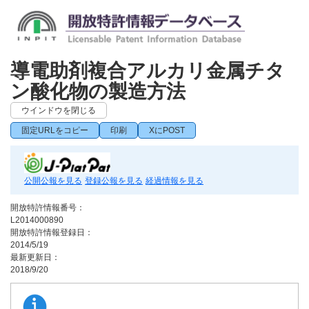
導電助剤複合アルカリ金属チタ
ン酸化物の製造方法
ウインドウを閉じる
固定URLをコピー
印刷
XにPOST
公開公報を見る
登録公報を見る
経過情報を見る
開放特許情報番号：
L2014000890
開放特許情報登録日：
2014/5/19
最新更新日：
2018/9/20