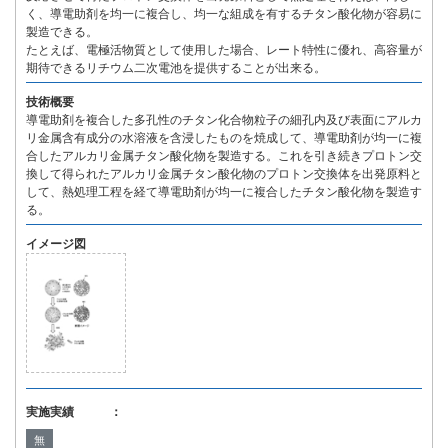
く、導電助剤を均一に複合し、均一な組成を有するチタン酸化物が容易に
製造できる。
たとえば、電極活物質として使用した場合、レート特性に優れ、高容量が
期待できるリチウム二次電池を提供することが出来る。
技術概要
導電助剤を複合した多孔性のチタン化合物粒子の細孔内及び表面にアルカ
リ金属含有成分の水溶液を含浸したものを焼成して、導電助剤が均一に複
合したアルカリ金属チタン酸化物を製造する。これを引き続きプロトン交
換して得られたアルカリ金属チタン酸化物のプロトン交換体を出発原料と
して、熱処理工程を経て導電助剤が均一に複合したチタン酸化物を製造す
る。
イメージ図
実施実績 ：
無