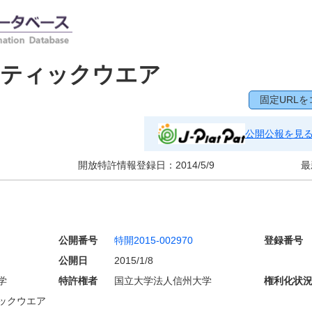
ボティックウエア
固定URLを
公開公報を見
開放特許情報登録日：
2014/5/9
最
公開番号
特開2015-002970
登録番号
公開日
2015/1/8
学
特許権者
国立大学法人信州大学
権利化状
ックウエア