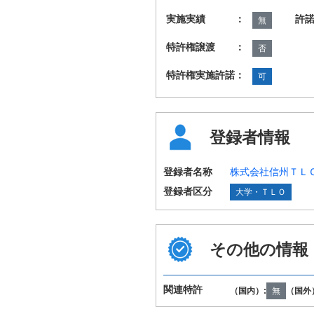
実施実績 ：
許
無
特許権譲渡 ：
否
特許権実施許諾：
可
登録者情報
登録者名称
株式会社信州ＴＬ
登録者区分
大学・ＴＬＯ
その他の情報
国際特許分類
A61H3/00 B25J1
（IPC第8版）