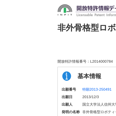
非外骨格型ロ
開放特許情報番号：
L2014000784
基本情報
出願番号
特願2013-250491
出願日
2013/12/3
出願人
国立大学法人信州大
発明の名称
非外骨格型ロボティ