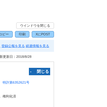
ウインドウを閉じる
コピー
印刷
XにPOST
る
登録公報を見る
経過情報を見る
新更新日：
2018/8/28
‐ 閉じる
特許第6352621号
況
権利化済