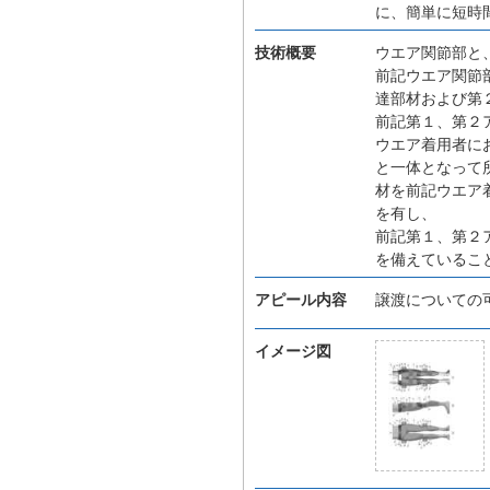
に、簡単に短時
技術概要
ウエア関節部と
前記ウエア関節
達部材および第
前記第１、第２
ウエア着用者に
と一体となって
材を前記ウエア
を有し、
前記第１、第２
を備えているこ
アピール内容
譲渡についての
イメージ図