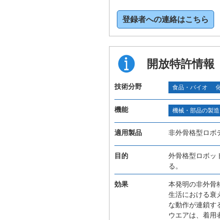
登録者への連絡はこちら
開放特許情報
技術分野
食品・バイオ
機能
機械・部品の製造
適用製品
非外骨格型ロボ
目的
外骨格型ロボッ
る。
効果
本発明の非外骨
生活における衰
な動作が連鎖す
ウエアは、着用