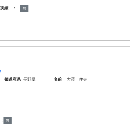
諾実績 ：
無
Ｏ
都道府県
長野県
名前
大澤 住夫
1/00