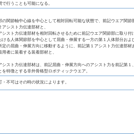
間で行うことも可能になる。
、
部の関節軸中心線を中心として相対回転可能な状態で、前記ウエア関節
２アシスト力伝達部材と、
アシスト力伝達部材を相対回転させるために前記ウエア関節部に取り付
おける人体関節部を中心として屈曲・伸展する一方の第１人体部分およ
所定の屈曲・伸展方向に移動するように、前記第１アシスト力伝達部材
着用者に装着する装着部材と、
アシスト力伝達部材は、前記屈曲・伸展方向へのアシスト力を前記第１
とを特徴とする非外骨格型ロボティックウエア。
可・不可はその時の状況によります。