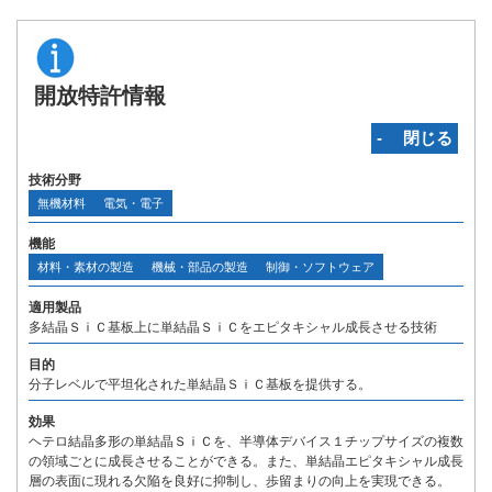
開放特許情報
‐ 閉じる
技術分野
無機材料
電気・電子
機能
材料・素材の製造
機械・部品の製造
制御・ソフトウェア
適用製品
多結晶ＳｉＣ基板上に単結晶ＳｉＣをエピタキシャル成長させる技術
目的
分子レベルで平坦化された単結晶ＳｉＣ基板を提供する。
効果
ヘテロ結晶多形の単結晶ＳｉＣを、半導体デバイス１チップサイズの複数
の領域ごとに成長させることができる。また、単結晶エピタキシャル成長
層の表面に現れる欠陥を良好に抑制し、歩留まりの向上を実現できる。