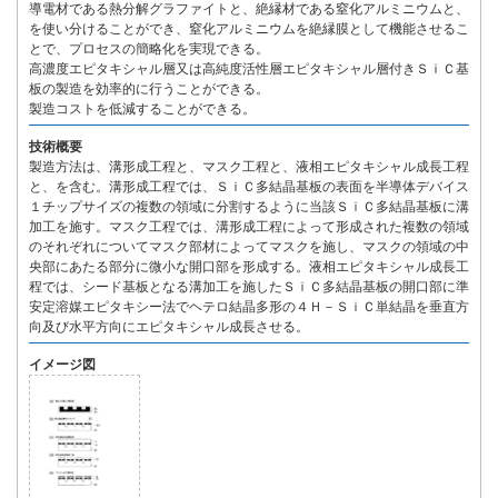
導電材である熱分解グラファイトと、絶縁材である窒化アルミニウムと、
を使い分けることができ、窒化アルミニウムを絶縁膜として機能させるこ
とで、プロセスの簡略化を実現できる。
高濃度エピタキシャル層又は高純度活性層エピタキシャル層付きＳｉＣ基
板の製造を効率的に行うことができる。
製造コストを低減することができる。
技術概要
製造方法は、溝形成工程と、マスク工程と、液相エピタキシャル成長工程
と、を含む。溝形成工程では、ＳｉＣ多結晶基板の表面を半導体デバイス
１チップサイズの複数の領域に分割するように当該ＳｉＣ多結晶基板に溝
加工を施す。マスク工程では、溝形成工程によって形成された複数の領域
のそれぞれについてマスク部材によってマスクを施し、マスクの領域の中
央部にあたる部分に微小な開口部を形成する。液相エピタキシャル成長工
程では、シード基板となる溝加工を施したＳｉＣ多結晶基板の開口部に準
安定溶媒エピタキシー法でヘテロ結晶多形の４Ｈ－ＳｉＣ単結晶を垂直方
向及び水平方向にエピタキシャル成長させる。
イメージ図