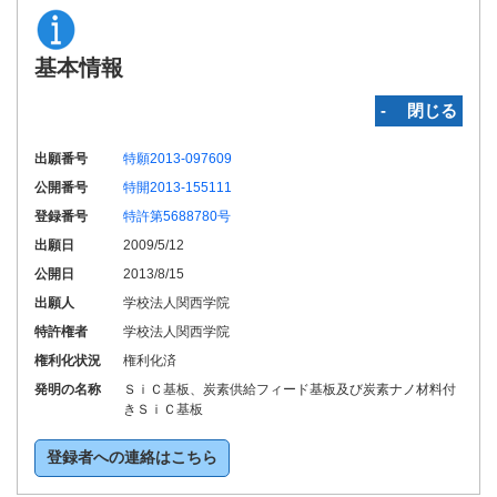
基本情報
‐ 閉じる
出願番号
特願2013-097609
公開番号
特開2013-155111
登録番号
特許第5688780号
出願日
2009/5/12
公開日
2013/8/15
出願人
学校法人関西学院
特許権者
学校法人関西学院
権利化状況
権利化済
発明の名称
ＳｉＣ基板、炭素供給フィード基板及び炭素ナノ材料付
きＳｉＣ基板
登録者への連絡はこちら