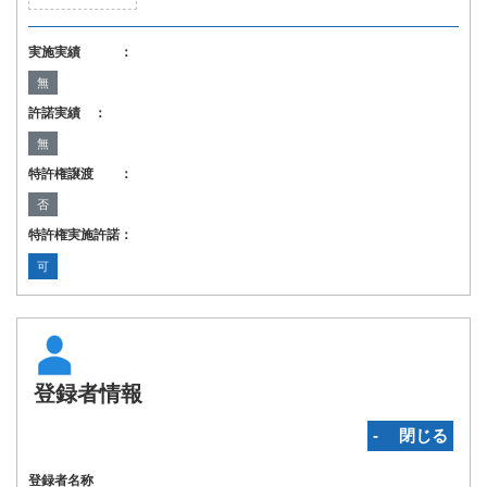
実施実績 ：
無
許諾実績 ：
無
特許権譲渡 ：
否
特許権実施許諾：
可
登録者情報
‐ 閉じる
登録者名称