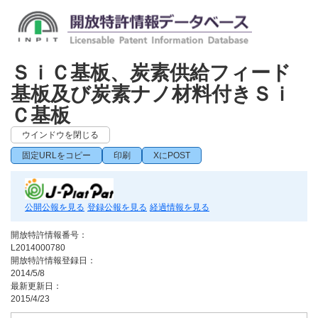
ＳｉＣ基板、炭素供給フィード
基板及び炭素ナノ材料付きＳｉ
Ｃ基板
ウインドウを閉じる
固定URLをコピー
印刷
XにPOST
公開公報を見る
登録公報を見る
経過情報を見る
開放特許情報番号：
L2014000780
開放特許情報登録日：
2014/5/8
最新更新日：
2015/4/23