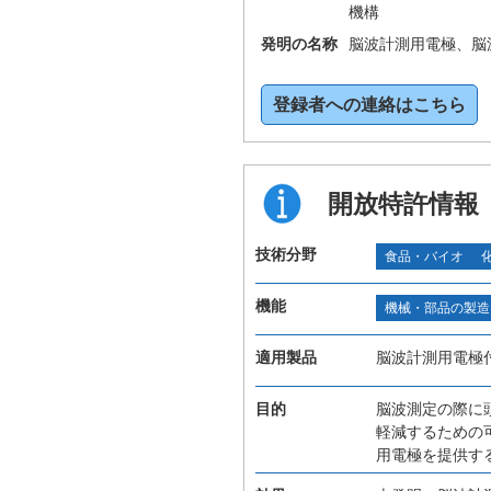
機構
発明の名称
脳波計測用電極、脳
登録者への連絡はこちら
開放特許情報
技術分野
食品・バイオ
機能
機械・部品の製造
適用製品
脳波計測用電極
目的
脳波測定の際に
軽減するための
用電極を提供す