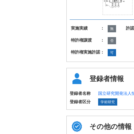
実施実績 ：
許
無
特許権譲渡 ：
否
特許権実施許諾：
可
登録者情報
登録者名称
国立研究開発法人
登録者区分
学術研究
その他の情報