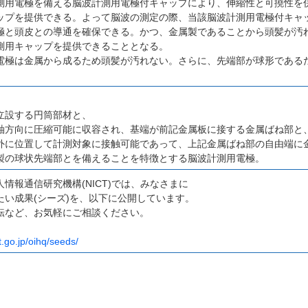
測用電極を備える脳波計測用電極付キャップにより、伸縮性と可撓性を
ップを提供できる。よって脳波の測定の際、当該脳波計測用電極付キャ
極と頭皮との導通を確保できる。かつ、金属製であることから頭髪が汚
測用キャップを提供できることとなる。
電極は金属から成るため頭髪が汚れない。さらに、先端部が球形である
。
立設する円筒部材と、
軸方向に圧縮可能に収容され、基端が前記金属板に接する金属ばね部と
外に位置して計測対象に接触可能であって、上記金属ばね部の自由端に
製の球状先端部とを備えることを特徴とする脳波計測用電極。
情報通信研究機構(NICT)では、みなさまに
たい成果(シーズ)を、以下に公開しています。
転など、お気軽にご相談ください。
t.go.jp/oihq/seeds/