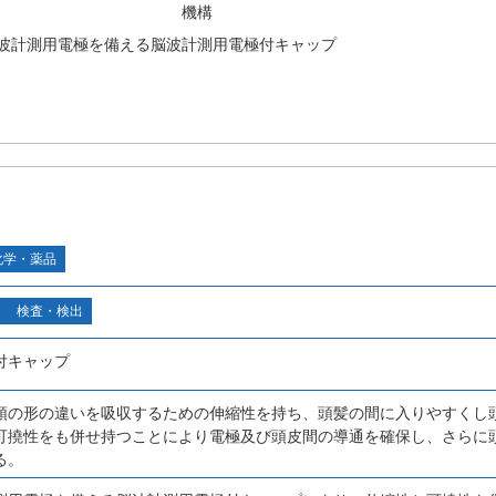
機構
波計測用電極を備える脳波計測用電極付キャップ
化学・薬品
検査・検出
付キャップ
頭の形の違いを吸収するための伸縮性を持ち、頭髪の間に入りやすくし
可撓性をも併せ持つことにより電極及び頭皮間の導通を確保し、さらに
る。