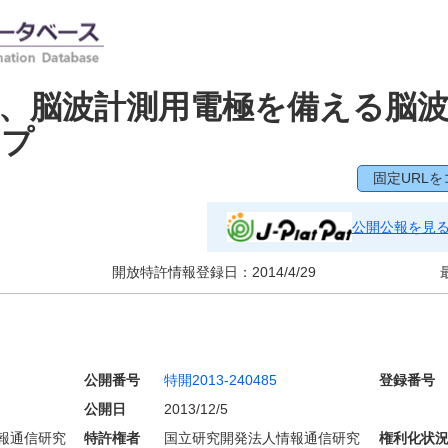
、脳波計測用電極を備える脳
ップ
固定URLを
公開公報を見
開放特許情報登録日：
2014/4/29
公開番号
特開2013-240485
登録番号
公開日
2013/12/5
報通信研究
特許権者
国立研究開発法人情報通信研究
権利化状