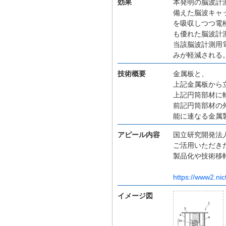
効果
本発明の脳波計
備えた脳波キャ
を吸収しつつ電
も優れた脳波計
当該脳波計測用
みが軽減される
技術概要
金属板と、
上記金属板から
上記円筒部材に
前記円筒部材の
能に連なる金属
アピール内容
国立研究開発法人
ご活用いただき
製品化や技術移
https://www2.nic
イメージ図