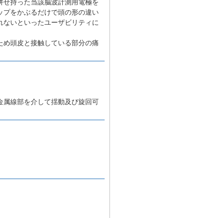
併せ持った当該脳波計測用電極を
ップをかぶるだけで頭の形の違い
れないといったユーザビリティに
ため頭皮と接触している部分の痛
、
金属線部を介して揺動及び旋回可