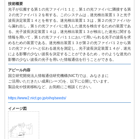
技術概要
光子が伝搬する第１の光ファイバ１１と，第１の光ファイバに隣接する第
２の光ファイバ１２を有する。このシステムは，迷光検出装置１３と光子
波長決定装置１４とを有する。迷光検出装置１３は，第２の光ファイバか
ら漏れ出し，第１の光ファイバに侵入した迷光を検出するための装置であ
る。光子波長決定装置１４は，迷光検出装置１３が検出した迷光に関する
情報を用いて，第１の光ファイバ１１において用いられる光子の波長を求
めるための装置である。迷光検出装置１３が第２の光ファイバ１２から第
１の光ファイバへと伝わる迷光を測定し，光子波長決定装置１４が，迷光
による影響の少ない波長を決定することができるため，そのような迷光の
影響の少ない波長の光子を用いた情報通信を行うことができる。
アピール内容
国立研究開発法人情報通信研究機構(NICT)では、みなさまに
ご活用いただきたい成果(シーズ)を、以下に公開しています。
製品化や技術移転など、お気軽にご相談ください。
https://www2.nict.go.jp/oihq/seeds/
イメージ図