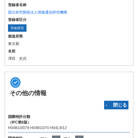
登録者名称
国立研究開発法人情報通信研究機構
登録者区分
学術研究
都道府県
東京都
名前
澤田 史武
その他の情報
‐ 閉じる
国際特許分類
（IPC第8版）
H04B10/079 H04B10/70 H04L9/12