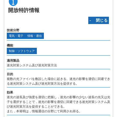
開放特許情報
‐ 閉じる
技術分野
電気・電子
情報・通信
機能
制御・ソフトウェア
適用製品
迷光対策システム及び迷光対策方法
目的
複数の光ファイバを敷設した場合に起きる、迷光の影響を適切に回避でき
る迷光対策システム及び迷光対策方法を提供する。
効果
迷光の波長及び強度を適切に把握し，迷光の影響の少ない波長の光又は光
子を選択することで，迷光の影響を適切に回避できる迷光対策システム及
び迷光対策方法を提供することができる。
また，本発明は，情報通信の分野にて利用され得る。