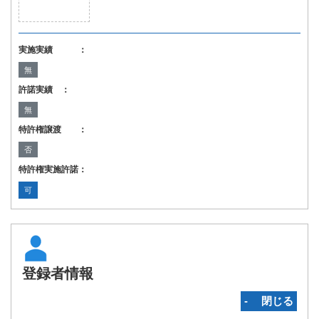
実施実績 ：
無
許諾実績 ：
無
特許権譲渡 ：
否
特許権実施許諾：
可
登録者情報
‐ 閉じる