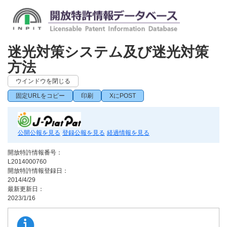
迷光対策システム及び迷光対策
方法
ウインドウを閉じる
固定URLをコピー
印刷
XにPOST
公開公報を見る
登録公報を見る
経過情報を見る
開放特許情報番号：
L2014000760
開放特許情報登録日：
2014/4/29
最新更新日：
2023/1/16