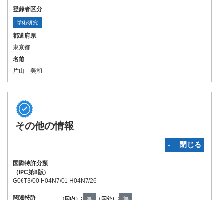
登録者区分
学術研究
都道府県
東京都
名前
片山 美和
その他の情報
‐ 閉じる
国際特許分類
（IPC第8版）
G06T3/00 H04N7/01 H04N7/26
関連特許
（国内）:
無
（国外）:
無