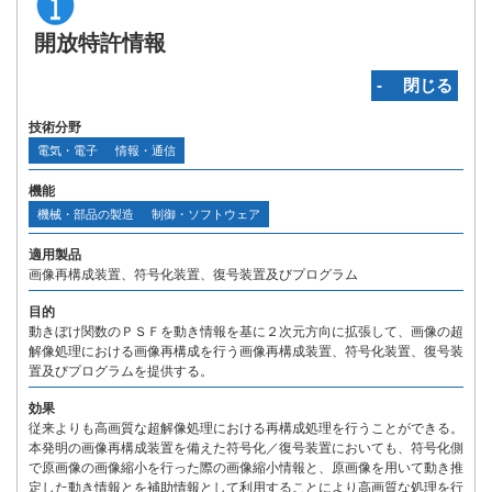
開放特許情報
‐ 閉じる
技術分野
電気・電子
情報・通信
機能
機械・部品の製造
制御・ソフトウェア
適用製品
画像再構成装置、符号化装置、復号装置及びプログラム
目的
動きぼけ関数のＰＳＦを動き情報を基に２次元方向に拡張して、画像の超
解像処理における画像再構成を行う画像再構成装置、符号化装置、復号装
置及びプログラムを提供する。
効果
従来よりも高画質な超解像処理における再構成処理を行うことができる。
本発明の画像再構成装置を備えた符号化／復号装置においても、符号化側
で原画像の画像縮小を行った際の画像縮小情報と、原画像を用いて動き推
定した動き情報とを補助情報として利用することにより高画質な処理を行