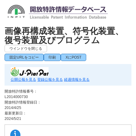
画像再構成装置、符号化装置、
復号装置及びプログラム
ウインドウを閉じる
固定URLをコピー
印刷
XにPOST
公開公報を見る
登録公報を見る
経過情報を見る
開放特許情報番号：
L2014000730
開放特許情報登録日：
2014/4/25
最新更新日：
2024/5/21