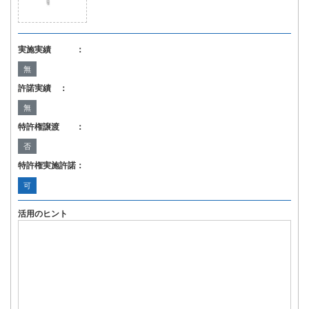
実施実績 ：
無
許諾実績 ：
無
特許権譲渡 ：
否
特許権実施許諾：
可
活用のヒント