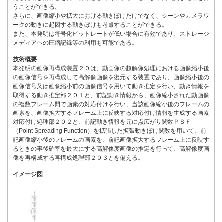
うことができる。
さらに、画像縮小や拡大における動きぼけだけでなく、シーンやカメラワ
ークの動きに起因する動きぼけも考慮することができる。
また、本発明は符号化ビットレートが低い場合に有効であり、ストレージ
メディアヘの圧縮記録等の利用も可能である。
技術概要
本発明の画像再構成装置２０は、動画像の超解像処理における画像縮小後
の画像信号を再構成して高解像画像を復元する装置であり、画像縮小後の
画像信号又は画像縮小前の画像信号を用いて動き推定を行い、動き情報を
取得する動き推定部２０１と、前記動き情報から、画像縮小された動画像
の複数フレーム間で画素の対応付けを行い、当該画像縮小後のフレームの
画素を、画像拡大するフレーム上に反映する対応付け情報を生成する画素
対応付け処理部２０２と、前記動き情報を元に点広がり関数ＰＳＦ
（Point Spreading Function）を拡張した拡張動きぼけ関数を用いて、前
記画像縮小後のフレームの画素を、前記画像拡大するフレーム上に反映す
るときの事後確率を最大にする高解像度画像の推定を行って、高解像度画
像を再構成する再構成処理部２０３とを備える。
イメージ図