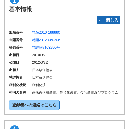
基本情報
‐ 閉じる
出願番号
特願2010-199990
公開番号
特開2012-060306
登録番号
特許第5463250号
出願日
2010/9/7
公開日
2012/3/22
出願人
日本放送協会
特許権者
日本放送協会
権利化状況
権利化済
発明の名称
画像再構成装置、符号化装置、復号装置及びプログラム
登録者への連絡はこちら