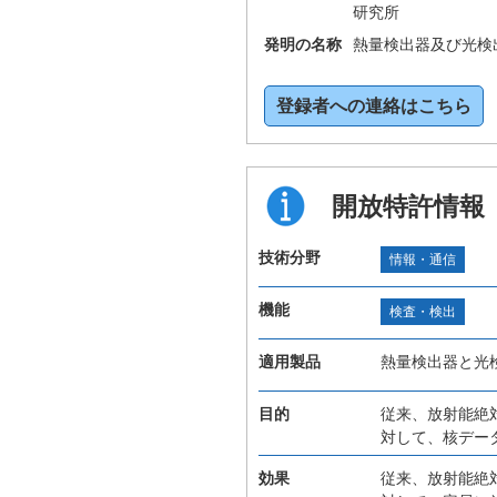
研究所
発明の名称
熱量検出器及び光検
登録者への連絡はこちら
開放特許情報
技術分野
情報・通信
機能
検査・検出
適用製品
熱量検出器と光
目的
従来、放射能絶
対して、核デー
効果
従来、放射能絶