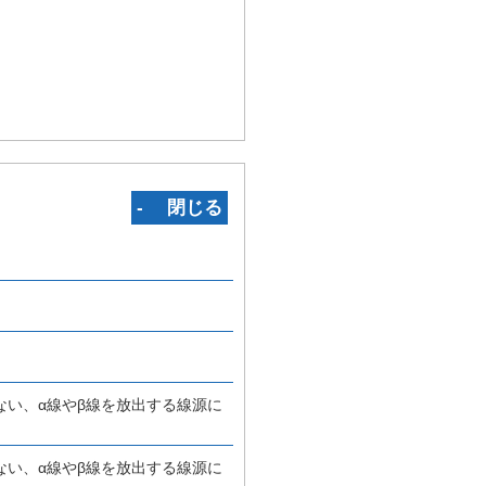
‐ 閉じる
ない、α線やβ線を放出する線源に
ない、α線やβ線を放出する線源に