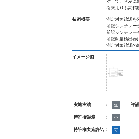
対して、容易に
従来よりも高精
技術概要
測定対象線源を
前記シンチレー
前記シンチレー
前記熱量検出器
測定対象線源の
イメージ図
実施実績 ：
許
無
特許権譲渡 ：
否
特許権実施許諾：
可