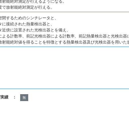
放射能絶対測定が行えるようになる。
度で放射能絶対測定が行える。
密閉するためのシンチレータと、
タに接続された熱量検出器と、
タ近傍に設置された光検出器とを備え、
による計数率、前記光検出器による計数率、前記熱量検出器と光検出器
放射能絶対値を得ることを特徴とする熱量検出器及び光検出器を用いた
諾実績 ：
無