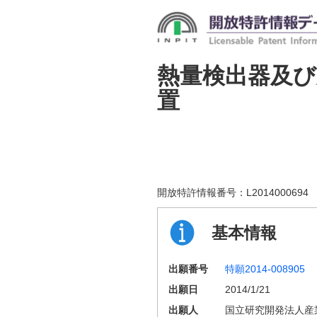
熱量検出器及び
置
開放特許情報番号：
L2014000694
基本情報
出願番号
特願2014-008905
出願日
2014/1/21
出願人
国立研究開発法人産