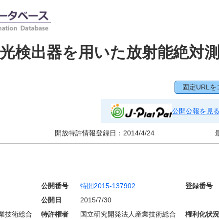
光検出器を用いた放射能絶対
固定URLを
公開公報を見
開放特許情報登録日：
2014/4/24
公開番号
特開2015-137902
登録番号
公開日
2015/7/30
業技術総合
特許権者
国立研究開発法人産業技術総合
権利化状