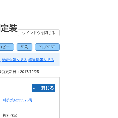
測定装
ウインドウを閉じる
コピー
印刷
XにPOST
る
登録公報を見る
経過情報を見る
最新更新日：
2017/12/25
‐ 閉じる
特許第6233925号
況
権利化済