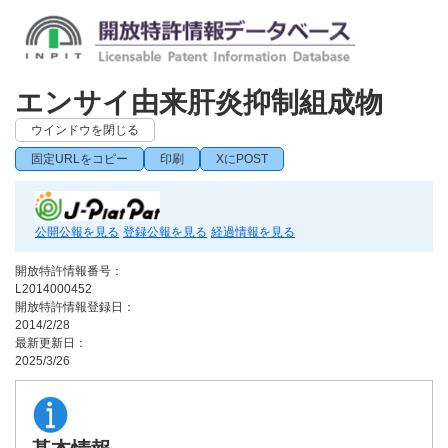
エンサイ由来肝炎抑制組成物
ウインドウを閉じる
固定URLをコピー
印刷
XにPOST
公開公報を見る
登録公報を見る
経過情報を見る
開放特許情報番号：
L2014000452
開放特許情報登録日：
2014/2/28
最新更新日：
2025/3/26