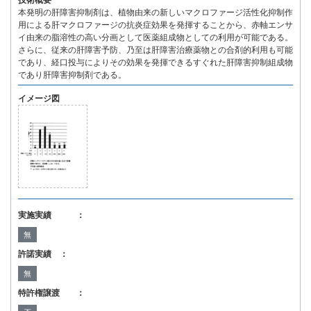
技術概要
本発明の肝障害抑制剤は、植物由来の新しいマクロファージ活性化抑制作
用による肝マクロファージの抗炎症効果を発揮することから、赤軸エンサ
イ由来の脂溶性の高い分画として医薬組成物としての利用が可能である。
さらに、従来の肝障害予防、乃至は肝障害治療薬物との合剤的利用も可能
であり、経口投与によりその効果を発揮できるすぐれた肝障害抑制組成物
であり肝障害抑制剤である。
イメージ図
実施実績 ：
無
許諾実績 ：
無
特許権譲渡 ：