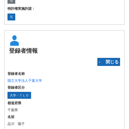
否
特許権実施許諾：
可
登録者情報
‐ 閉じる
登録者名称
国立大学法人千葉大学
登録者区分
大学・ＴＬＯ
都道府県
千葉県
名前
品川 陽子