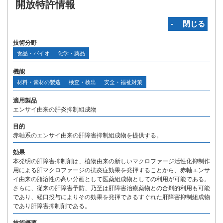
開放特許情報
‐ 閉じる
技術分野
食品・バイオ
化学・薬品
機能
材料・素材の製造
検査・検出
安全・福祉対策
適用製品
エンサイ由来の肝炎抑制組成物
目的
赤軸系のエンサイ由来の肝障害抑制組成物を提供する。
効果
本発明の肝障害抑制剤は、植物由来の新しいマクロファージ活性化抑制作
用による肝マクロファージの抗炎症効果を発揮することから、赤軸エンサ
イ由来の脂溶性の高い分画として医薬組成物としての利用が可能である。
さらに、従来の肝障害予防、乃至は肝障害治療薬物との合剤的利用も可能
であり、経口投与によりその効果を発揮できるすぐれた肝障害抑制組成物
であり肝障害抑制剤である。