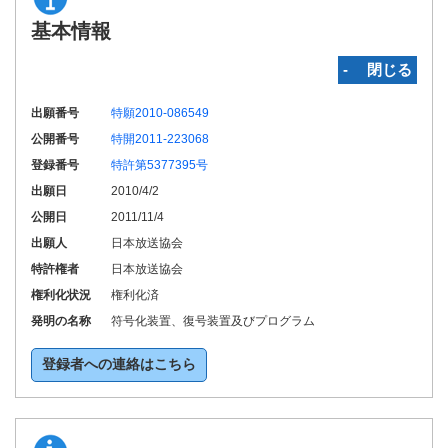
基本情報
‐ 閉じる
出願番号
特願2010-086549
公開番号
特開2011-223068
登録番号
特許第5377395号
出願日
2010/4/2
公開日
2011/11/4
出願人
日本放送協会
特許権者
日本放送協会
権利化状況
権利化済
発明の名称
符号化装置、復号装置及びプログラム
登録者への連絡はこちら