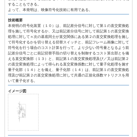
することもできる。
よって、本発明は、映像符号化技術に有用である。
技術概要
本発明の符号化装置（１０）は、前記差分信号に対して第１の直交変換処
理を施して符号化するか、又は前記差分信号に対して前記第１の直交変換
処理に対してｎ次の基底同士が直交関係にある第２の直交変換処理を施し
て符号化するかを切り替える切替スイッチと、前記フレーム画像に対して
符号化を行う場合のコスト計算を行って、より少ない符号量となるよう前
記差分信号ごとに前記切替手段の切り替えを制御するコスト算出部とを備
える直交変換部（１３）と、前記第１の直交変換処理及び／又は前記第２
の直交変換処理によって得られる直交変換係数に対して量子化処理を施す
量子化部（１４）とを備え、量子化部（１４）は、前記第１の直交変換処
理及び前記第２の直交変換処理に対して共通の正規化係数マトリクスを用
いて量子化する。
イメージ図