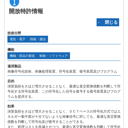
開放特許情報
‐ 閉じる
技術分野
電気・電子
情報・通信
機能
機械・部品の製造
制御・ソフトウェア
適用製品
画像符号化技術、画像処理装置、符号化装置、復号装置及びプログラム
目的
演算負担をさほど増大させることなく、最適な直交変換係数を判断して符
号化する符号化装置、この符号化した信号を復号する復号装置及びプログ
ラムを提供する。
効果
演算負担をさほど増大させることなく、ＤＣＴベースの符号化方式ではエ
ネルギー集中度が十分でないような画像信号に対しても、最適な直交変換
係数を判断して符号化及び復号することができる。
また、処理コストを低減させつつ、最適な直交変換係数を判断して符号化