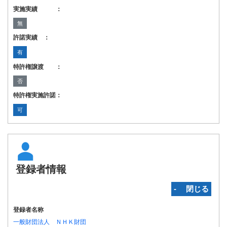
実施実績 ：
無
許諾実績 ：
有
特許権譲渡 ：
否
特許権実施許諾：
可
登録者情報
‐ 閉じる
登録者名称
一般財団法人 ＮＨＫ財団