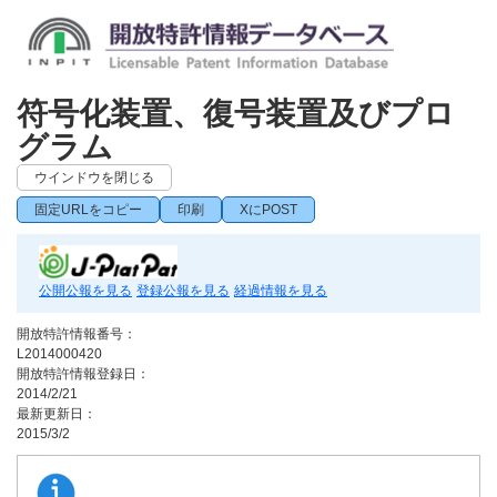
符号化装置、復号装置及びプロ
グラム
ウインドウを閉じる
固定URLをコピー
印刷
XにPOST
公開公報を見る
登録公報を見る
経過情報を見る
開放特許情報番号：
L2014000420
開放特許情報登録日：
2014/2/21
最新更新日：
2015/3/2